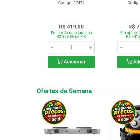
o: 28331
Código: 27474
Código
.189,00
R$ 419,00
R$ 7
 sem juros ou
Em até 4x sem juros ou
Em até 4x 
7,66 no PIX
R$ 393,86 no PIX
R$ 741,
icionar
Adicionar
Adi
Ofertas da Semana