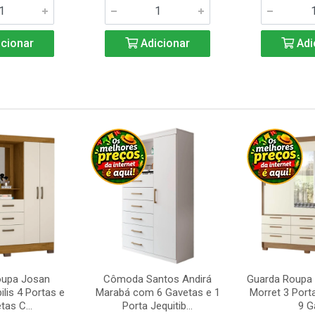
cionar
Adicionar
Adi
oupa Josan
Cômoda Santos Andirá
Guarda Roupa 
ilis 4 Portas e
Marabá com 6 Gavetas e 1
Morret 3 Port
tas C...
Porta Jequitib...
9 Ga