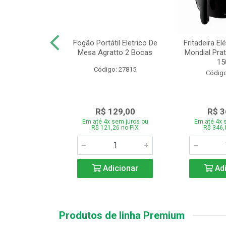
or Mondial Easy
Fogão Portátil Eletrico De
Fritadeira Elé
 2,2L Preto 2
Mesa Agratto 2 Bocas
Mondial Prat
ocid...
150
Código: 27815
o: 26833
Código
119,00
R$ 129,00
R$ 3
 sem juros ou
Em até 4x sem juros ou
Em até 4x 
,86 no PIX
R$ 121,26 no PIX
R$ 346,
icionar
Adicionar
Adi
Produtos de linha Premium