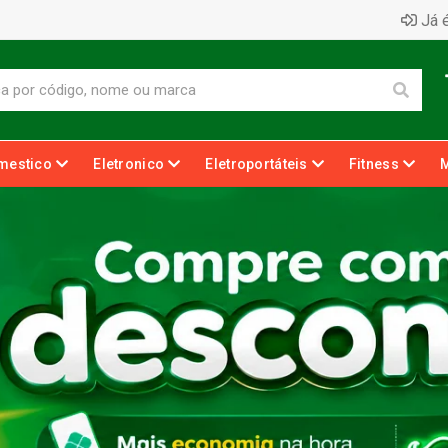
Já é
mestico
Eletronico
Eletroportáteis
Fitness