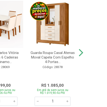
rlos Vitória
Guarda Roupa Casal Atenas
Cozinha Linea 
s 6 Cadeiras
Moval Capela Com Espelho
3 Peças Jeq
inamo...
4 Portas...
Código:
: 28069
Código: 28378
099,00
R$ 1.085,00
R$ 1.8
em juros ou
Em até 4x sem juros ou
Em até 4x se
06 no PIX
R$ 1.019,90 no PIX
R$ 1.785,0