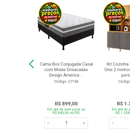
a Brasil Selene
Cama Box Conjugada Casal
Kit Cozinha
equitiba Off
com Molas Ensacadas
Onix 2 metros
Design América ...
porta
o: 28325
Código: 27156
Código
.899,00
R$ 899,00
R$ 1.
 sem juros ou
Em até 4x sem juros ou
Em até 4x 
5,06 no PIX
R$ 845,06 no PIX
R$ 1.258