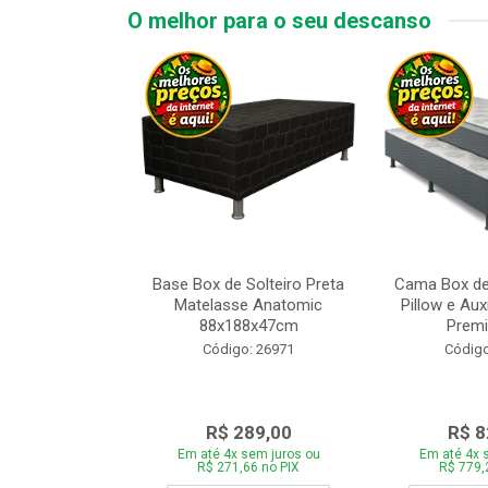
O melhor para o seu descanso
 Tipo Casal
Base Box de Solteiro Preta
Cama Box de
ede Cinza com
Matelasse Anatomic
Pillow e Aux
adeira 1...
88x188x47cm
Premi
o: 28446
Código: 26971
Código
969,00
R$ 289,00
R$ 8
 sem juros ou
Em até 4x sem juros ou
Em até 4x 
,86 no PIX
R$ 271,66 no PIX
R$ 779,