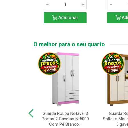
icionar
Adicionar
Adi
O melhor para o seu quarto
upa de Casal
Guarda Roupa Notável 3
Guarda R
s Andorinha 6
Portas 2 Gavetas Nt5000
Solteiro Mirab
e 2 Gav...
Com Pé Branco...
3 gave