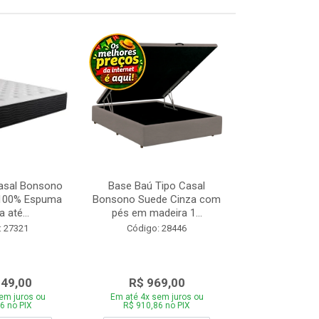
asal Bonsono
Base Baú Tipo Casal
Base Box de S
 100% Espuma
Bonsono Suede Cinza com
Matelasse
 até...
pés em madeira 1...
88x188
: 27321
Código: 28446
Código:
049,00
R$ 969,00
R$ 28
em juros ou
Em até 4x sem juros ou
Em até 4x se
6 no PIX
R$ 910,86 no PIX
R$ 271,66