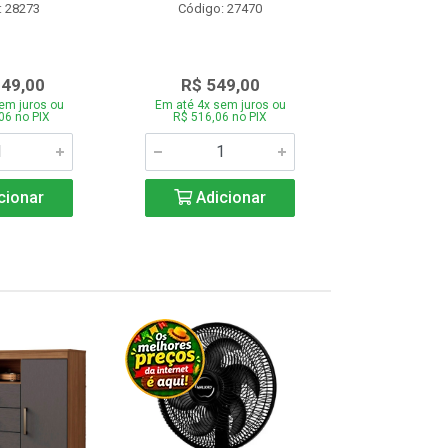
: 28273
Código: 27470
Código:
349,00
R$ 549,00
R$ 43
em juros ou
Em até 4x sem juros ou
Em até 4x se
06 no PIX
R$ 516,06 no PIX
R$ 412,66
cionar
Adicionar
Adic