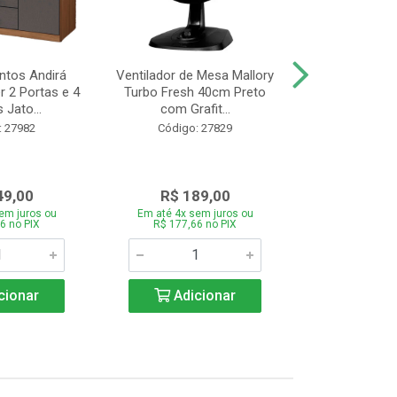
tos Andirá
Ventilador de Mesa Mallory
Batedeira Mond
 2 Portas e 4
Turbo Fresh 40cm Preto
44 com 3 Velo
 Jato...
com Grafit...
22
: 27982
Código: 27829
Código:
49,00
R$ 189,00
R$ 12
em juros ou
Em até 4x sem juros ou
Em até 4x se
6 no PIX
R$ 177,66 no PIX
R$ 121,26
cionar
Adicionar
Adic