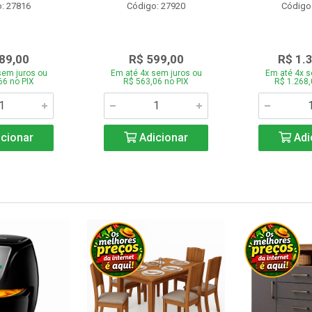
: 27816
Código: 27920
Código
89,00
R$ 599,00
R$ 1.
sem juros ou
Em até 4x sem juros ou
Em até 4x s
66 no PIX
R$ 563,06 no PIX
R$ 1.268,
cionar
Adicionar
Adi