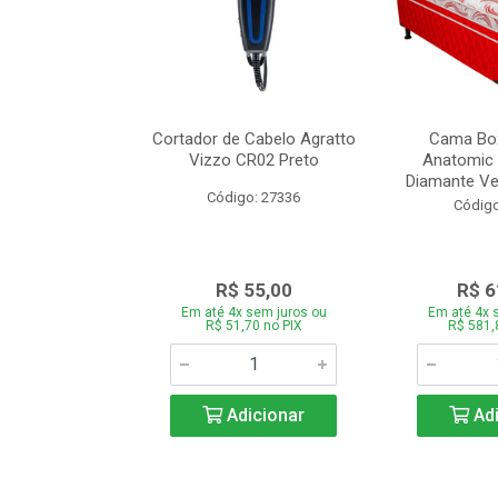
de Estofado
Cortador de Cabelo Agratto
Cama Box
ória com 3 e 2
Vizzo CR02 Preto
Anatomic 
es Bege
Diamante Ver
Código: 27336
o: 27060
Código
939,00
R$ 55,00
R$ 6
 sem juros ou
Em até 4x sem juros ou
Em até 4x 
,66 no PIX
R$ 51,70 no PIX
R$ 581,
icionar
Adicionar
Adi