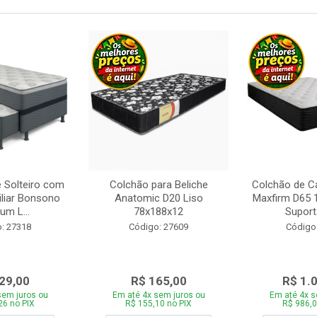
 Solteiro com
Colchão para Beliche
Colchão de C
iliar Bonsono
Anatomic D20 Liso
Maxfirm D65
um L...
78x188x12
Suporta
: 27318
Código: 27609
Código
29,00
R$ 165,00
R$ 1.
sem juros ou
Em até 4x sem juros ou
Em até 4x s
26 no PIX
R$ 155,10 no PIX
R$ 986,0