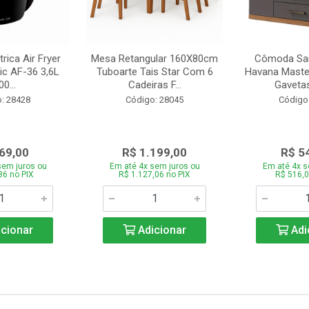
trica Air Fryer
Mesa Retangular 160X80cm
Cômoda San
ic AF-36 3,6L
Tuboarte Tais Star Com 6
Havana Master
0...
Cadeiras F...
Gavetas
: 28428
Código: 28045
Código
69,00
R$ 1.199,00
R$ 5
sem juros ou
Em até 4x sem juros ou
Em até 4x s
86 no PIX
R$ 1.127,06 no PIX
R$ 516,0
cionar
Adicionar
Adi