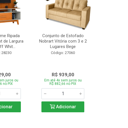
ome Ripada
Conjunto de Estofado
Cortador de C
t de Largura
Nobrart Vitória com 3 e 2
Vizzo CR
f Whit...
Lugares Bege
Código:
: 28230
Código: 27060
29,00
R$ 939,00
R$ 5
em juros ou
Em até 4x sem juros ou
Em até 4x se
6 no PIX
R$ 882,66 no PIX
R$ 51,70
cionar
Adicionar
Adic