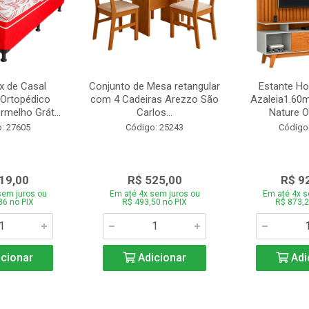
 de Casal
Conjunto de Mesa retangular
Estante H
Ortopédico
com 4 Cadeiras Arezzo São
Azaleia1.60m
melho Grát...
Carlos...
Nature Of
: 27605
Código: 25243
Código
19,00
R$ 525,00
R$ 9
sem juros ou
Em até 4x sem juros ou
Em até 4x s
86 no PIX
R$ 493,50 no PIX
R$ 873,2
cionar
Adicionar
Adi