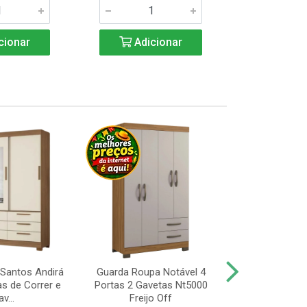
cionar
Adicionar
Adic
Santos Andirá
Guarda Roupa Notável 4
Guarda Roup
as de Correr e
Portas 2 Gavetas Nt5000
Portas, Pé 
v...
Freijo Off
Nt5000 Fr