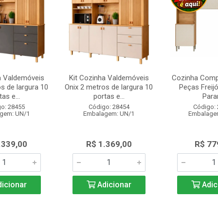
a Valdemóveis
Kit Cozinha Valdemóveis
Cozinha Comp
s de largura 10
Onix 2 metros de largura 10
Peças Freijó
as e...
portas e...
Para
o: 28455
Código: 28454
Código:
gem: UN/1
Embalagem: UN/1
Embalage
.339,00
R$ 1.369,00
R$ 77
icionar
Adicionar
Adic