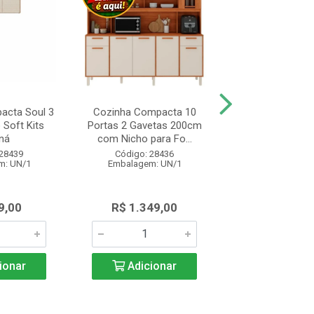
acta Soul 3
Cozinha Compacta 10
Balcão Cozinha
 Soft Kits
Portas 2 Gavetas 200cm
Realeza com 2 
ná
com Nicho para Fo...
Gavetas 120c
 28439
Código: 28436
Código: 28
m: UN/1
Embalagem: UN/1
Embalagem: 
9,00
R$ 1.349,00
R$ 1.285
ionar
Adicionar
Adicio