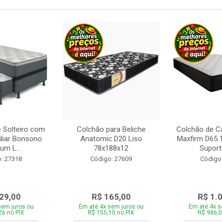
 Solteiro com
Colchão para Beliche
Colchão de C
iliar Bonsono
Anatomic D20 Liso
Maxfirm D65
um L...
78x188x12
Suporta
: 27318
Código: 27609
Código
29,00
R$ 165,00
R$ 1.
sem juros ou
Em até 4x sem juros ou
Em até 4x s
26 no PIX
R$ 155,10 no PIX
R$ 986,0