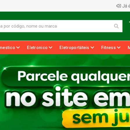
Já é
mestico
Eletronico
Eletroportáteis
Fitness