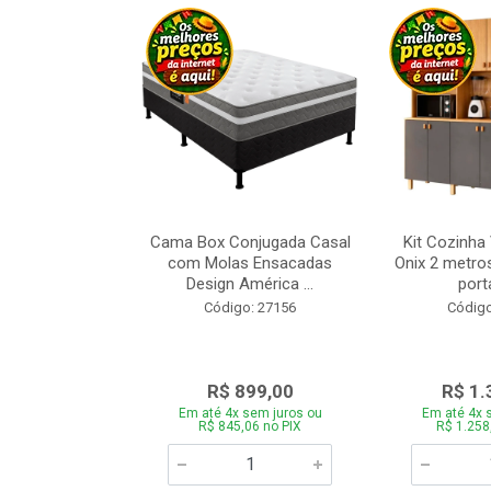
a Brasil Selene
Cama Box Conjugada Casal
Kit Cozinha
equitiba Off
com Molas Ensacadas
Onix 2 metros
Design América ...
porta
o: 28325
Código: 27156
Código
.899,00
R$ 899,00
R$ 1.
 sem juros ou
Em até 4x sem juros ou
Em até 4x 
5,06 no PIX
R$ 845,06 no PIX
R$ 1.258