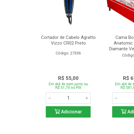
de Estofado
Cortador de Cabelo Agratto
Cama Box
ória com 3 e 2
Vizzo CR02 Preto
Anatomic 
es Bege
Diamante Ver
Código: 27336
o: 27060
Código
939,00
R$ 55,00
R$ 6
 sem juros ou
Em até 4x sem juros ou
Em até 4x 
,66 no PIX
R$ 51,70 no PIX
R$ 581,
icionar
Adicionar
Adi