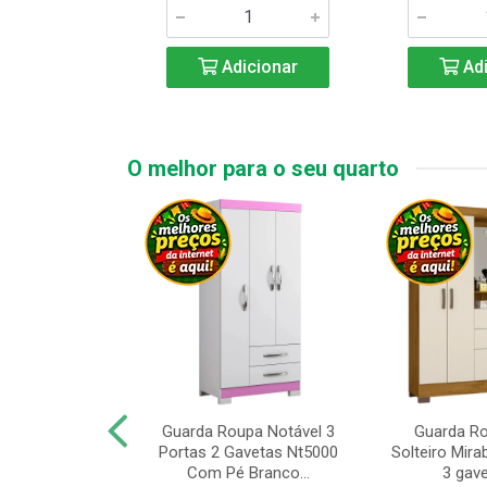
icionar
Adicionar
Adi
O melhor para o seu quarto
upa de Casal
Guarda Roupa Notável 3
Guarda R
s Andorinha 6
Portas 2 Gavetas Nt5000
Solteiro Mirab
e 2 Gav...
Com Pé Branco...
3 gave