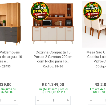
 Valdemóveis
Cozinha Compacta 10
Mesa São Ca
 de largura 10
Portas 2 Gavetas 200cm
Cadeira Lai
s e...
com Nicho para Fo...
Vidro/C
: 28455
Código: 28436
Código
339,00
R$ 1.349,00
R$ 2.
sem juros ou
Em até 4x sem juros ou
Em até 4x s
,66 no PIX
R$ 1.268,06 no PIX
R$ 1.973,