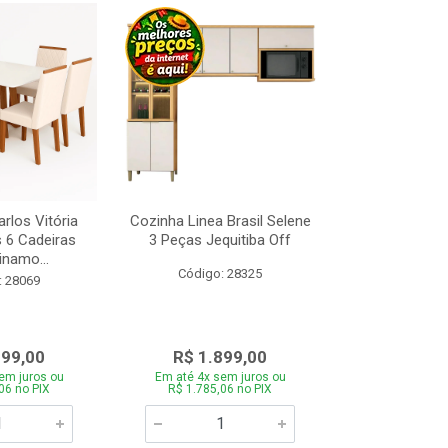
rlos Vitória
Cozinha Linea Brasil Selene
Cama Box Con
s 6 Cadeiras
3 Peças Jequitiba Off
com Molas 
inamo...
Design Am
Código: 28325
: 28069
Código:
099,00
R$ 1.899,00
R$ 89
em juros ou
Em até 4x sem juros ou
Em até 4x se
06 no PIX
R$ 1.785,06 no PIX
R$ 845,06