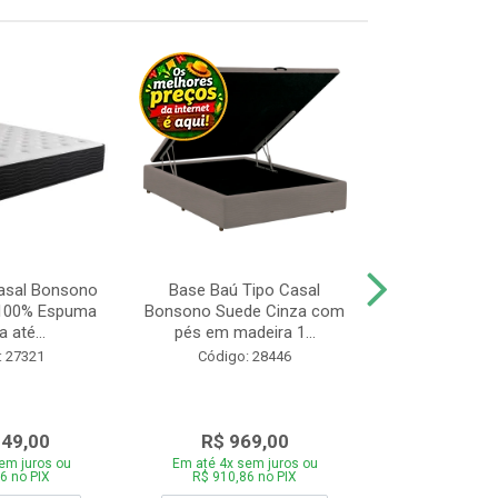
asal Bonsono
Base Baú Tipo Casal
Cama Box 
 100% Espuma
Bonsono Suede Cinza com
Bonsono Me
 até...
pés em madeira 1...
Molas L138x
: 27321
Código: 28446
Código:
049,00
R$ 969,00
R$ 75
em juros ou
Em até 4x sem juros ou
Em até 4x se
6 no PIX
R$ 910,86 no PIX
R$ 713,46