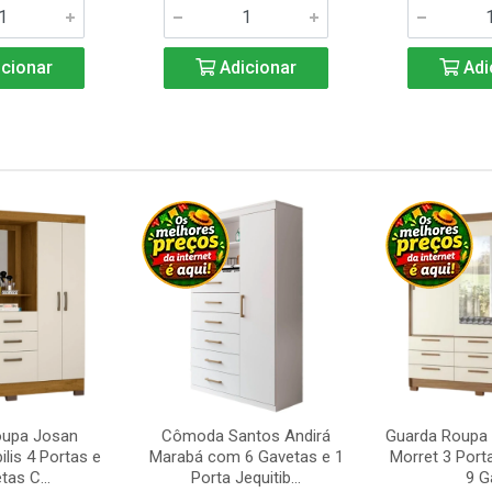
cionar
Adicionar
Adi
oupa Josan
Cômoda Santos Andirá
Guarda Roupa 
ilis 4 Portas e
Marabá com 6 Gavetas e 1
Morret 3 Port
tas C...
Porta Jequitib...
9 Ga