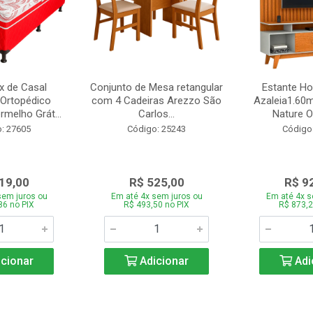
 de Casal
Conjunto de Mesa retangular
Estante H
Ortopédico
com 4 Cadeiras Arezzo São
Azaleia1.60m
melho Grát...
Carlos...
Nature Of
: 27605
Código: 25243
Código
19,00
R$ 525,00
R$ 9
sem juros ou
Em até 4x sem juros ou
Em até 4x s
86 no PIX
R$ 493,50 no PIX
R$ 873,2
cionar
Adicionar
Adi