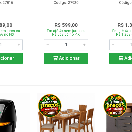
: 27816
Código: 27920
Código
89,00
R$ 599,00
R$ 1.
sem juros ou
Em até 4x sem juros ou
Em até 4x s
66 no PIX
R$ 563,06 no PIX
R$ 1.268,
cionar
Adicionar
Adi