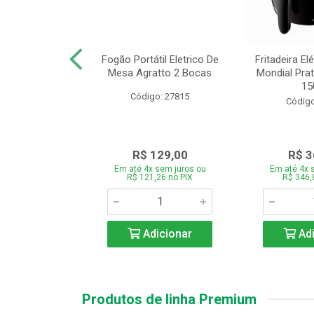
or Mondial Easy
Fogão Portátil Eletrico De
Fritadeira Elé
 2,2L Preto 2
Mesa Agratto 2 Bocas
Mondial Prat
ocid...
150
Código: 27815
o: 26833
Código
119,00
R$ 129,00
R$ 3
 sem juros ou
Em até 4x sem juros ou
Em até 4x 
,86 no PIX
R$ 121,26 no PIX
R$ 346,
icionar
Adicionar
Adi
Produtos de linha Premium