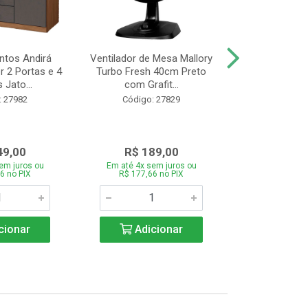
tos Andirá
Ventilador de Mesa Mallory
Batedeira Mond
 2 Portas e 4
Turbo Fresh 40cm Preto
44 com 3 Velo
 Jato...
com Grafit...
22
: 27982
Código: 27829
Código:
49,00
R$ 189,00
R$ 12
em juros ou
Em até 4x sem juros ou
Em até 4x se
6 no PIX
R$ 177,66 no PIX
R$ 121,26
cionar
Adicionar
Adic