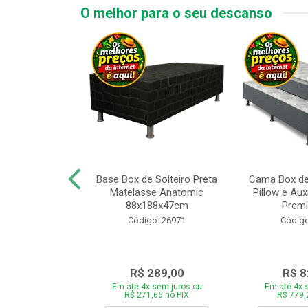
O melhor para o seu descanso
x de Casal
Base Box de Solteiro Preta
Cama Box de
Melinda com
Matelasse Anatomic
Pillow e Aux
8xP188xA64cm
88x188x47cm
Premi
o: 27499
Código: 26971
Código
759,00
R$ 289,00
R$ 8
 sem juros ou
Em até 4x sem juros ou
Em até 4x 
,46 no PIX
R$ 271,66 no PIX
R$ 779,