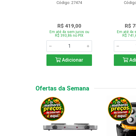
o: 28331
Código: 27474
Código
.189,00
R$ 419,00
R$ 7
 sem juros ou
Em até 4x sem juros ou
Em até 4x 
7,66 no PIX
R$ 393,86 no PIX
R$ 741,
icionar
Adicionar
Adi
Ofertas da Semana