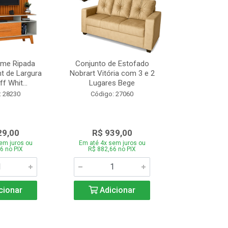
ome Ripada
Conjunto de Estofado
Cortador de C
t de Largura
Nobrart Vitória com 3 e 2
Vizzo CR
f Whit...
Lugares Bege
Código:
: 28230
Código: 27060
29,00
R$ 939,00
R$ 5
em juros ou
Em até 4x sem juros ou
Em até 4x se
6 no PIX
R$ 882,66 no PIX
R$ 51,70
cionar
Adicionar
Adic