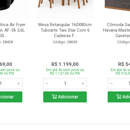
trica Air Fryer
Mesa Retangular 160X80cm
Cômoda San
ic AF-36 3,6L
Tuboarte Tais Star Com 6
Havana Master
0...
Cadeiras F...
Gavetas
: 28428
Código: 28045
Código
69,00
R$ 1.199,00
R$ 5
sem juros ou
Em até 4x sem juros ou
Em até 4x s
86 no PIX
R$ 1.127,06 no PIX
R$ 516,0
cionar
Adicionar
Adi