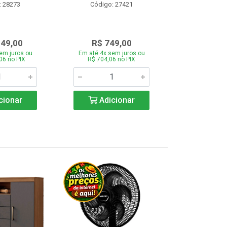
: 28273
Código: 27421
Código:
349,00
R$ 749,00
R$ 1.1
em juros ou
Em até 4x sem juros ou
Em até 4x se
06 no PIX
R$ 704,06 no PIX
R$ 1.117,6
cionar
Adicionar
Adic