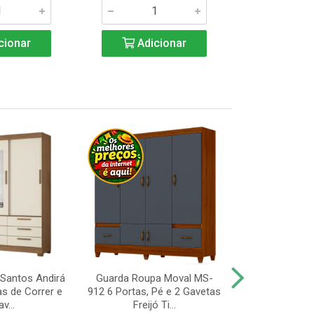
cionar
Adicionar
Adic
Santos Andirá
Guarda Roupa Moval MS-
Guarda Roup
as de Correr e
912 6 Portas, Pé e 2 Gavetas
Valdemóveis 
v...
Freijó Ti...
Portas e 