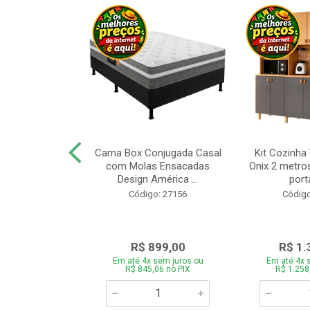
a Brasil Selene
Cama Box Conjugada Casal
Kit Cozinha
equitiba Off
com Molas Ensacadas
Onix 2 metros
Design América ...
porta
o: 28325
Código: 27156
Código
.899,00
R$ 899,00
R$ 1.
 sem juros ou
Em até 4x sem juros ou
Em até 4x 
5,06 no PIX
R$ 845,06 no PIX
R$ 1.258