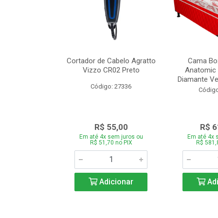
de Estofado
Cortador de Cabelo Agratto
Cama Box
ória com 3 e 2
Vizzo CR02 Preto
Anatomic 
es Bege
Diamante Ver
Código: 27336
o: 27060
Código
939,00
R$ 55,00
R$ 6
 sem juros ou
Em até 4x sem juros ou
Em até 4x 
,66 no PIX
R$ 51,70 no PIX
R$ 581,
icionar
Adicionar
Adi