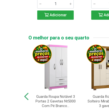
icionar
Adicionar
Adi
O melhor para o seu quarto
upa de Casal
Guarda Roupa Notável 3
Guarda R
s Andorinha 6
Portas 2 Gavetas Nt5000
Solteiro Mirab
e 2 Gav...
Com Pé Branco...
3 gave