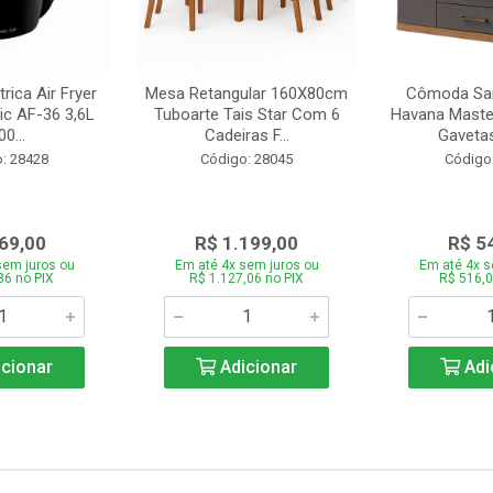
trica Air Fryer
Mesa Retangular 160X80cm
Cômoda San
ic AF-36 3,6L
Tuboarte Tais Star Com 6
Havana Master
0...
Cadeiras F...
Gavetas
: 28428
Código: 28045
Código
69,00
R$ 1.199,00
R$ 5
sem juros ou
Em até 4x sem juros ou
Em até 4x s
86 no PIX
R$ 1.127,06 no PIX
R$ 516,0
cionar
Adicionar
Adi