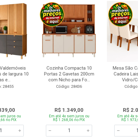
 Valdemóveis
Cozinha Compacta 10
Mesa São Ca
 de largura 10
Portas 2 Gavetas 200cm
Cadeira Lai
s e...
com Nicho para Fo...
Vidro/C
: 28455
Código: 28436
Código
339,00
R$ 1.349,00
R$ 2.
sem juros ou
Em até 4x sem juros ou
Em até 4x s
,66 no PIX
R$ 1.268,06 no PIX
R$ 1.973,