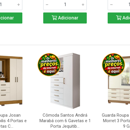
cionar
Adicionar
Adi
oupa Josan
Cômoda Santos Andirá
Guarda Roupa 
ilis 4 Portas e
Marabá com 6 Gavetas e 1
Morret 3 Port
tas C...
Porta Jequitib...
9 Ga