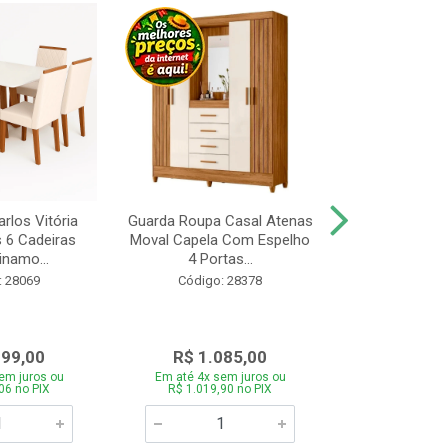
rlos Vitória
Guarda Roupa Casal Atenas
Cozinha Linea 
s 6 Cadeiras
Moval Capela Com Espelho
3 Peças Jeq
inamo...
4 Portas...
Código:
: 28069
Código: 28378
099,00
R$ 1.085,00
R$ 1.8
em juros ou
Em até 4x sem juros ou
Em até 4x se
06 no PIX
R$ 1.019,90 no PIX
R$ 1.785,0