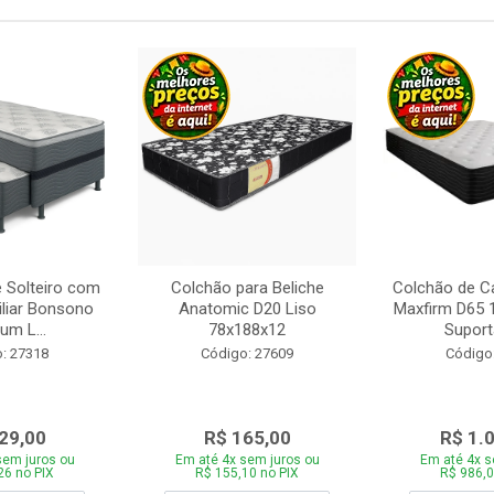
 Solteiro com
Colchão para Beliche
Colchão de C
iliar Bonsono
Anatomic D20 Liso
Maxfirm D65
um L...
78x188x12
Suporta
: 27318
Código: 27609
Código
29,00
R$ 165,00
R$ 1.
sem juros ou
Em até 4x sem juros ou
Em até 4x s
26 no PIX
R$ 155,10 no PIX
R$ 986,0