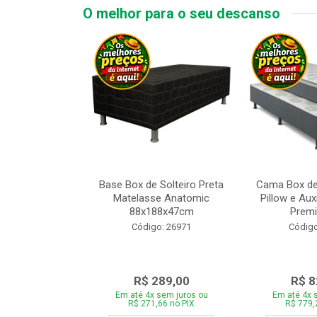
O melhor para o seu descanso
 Tipo Casal
Base Box de Solteiro Preta
Cama Box de
ede Cinza com
Matelasse Anatomic
Pillow e Aux
adeira 1...
88x188x47cm
Premi
o: 28446
Código: 26971
Código
969,00
R$ 289,00
R$ 8
 sem juros ou
Em até 4x sem juros ou
Em até 4x 
,86 no PIX
R$ 271,66 no PIX
R$ 779,