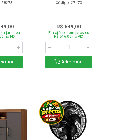
: 28273
Código: 27470
Código:
349,00
R$ 549,00
R$ 43
em juros ou
Em até 4x sem juros ou
Em até 4x se
06 no PIX
R$ 516,06 no PIX
R$ 412,66
cionar
Adicionar
Adic