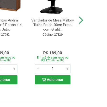
tos Andirá
Ventilador de Mesa Mallory
Batedeira Mond
 2 Portas e 4
Turbo Fresh 40cm Preto
44 com 3 Velo
 Jato...
com Grafit...
22
: 27982
Código: 27829
Código:
49,00
R$ 189,00
R$ 12
em juros ou
Em até 4x sem juros ou
Em até 4x se
6 no PIX
R$ 177,66 no PIX
R$ 121,26
cionar
Adicionar
Adic