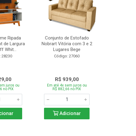
ome Ripada
Conjunto de Estofado
Cortador de C
t de Largura
Nobrart Vitória com 3 e 2
Vizzo CR
f Whit...
Lugares Bege
Código:
: 28230
Código: 27060
29,00
R$ 939,00
R$ 5
em juros ou
Em até 4x sem juros ou
Em até 4x se
6 no PIX
R$ 882,66 no PIX
R$ 51,70
cionar
Adicionar
Adic