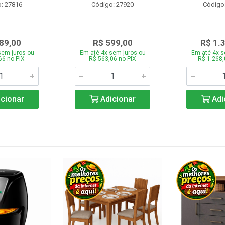
: 27816
Código: 27920
Código
89,00
R$ 599,00
R$ 1.
sem juros ou
Em até 4x sem juros ou
Em até 4x s
66 no PIX
R$ 563,06 no PIX
R$ 1.268,
cionar
Adicionar
Adi