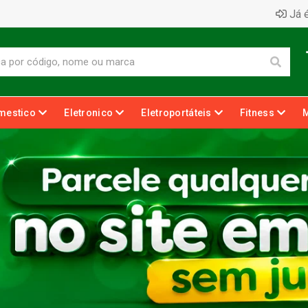
Já é
mestico
Eletronico
Eletroportáteis
Fitness