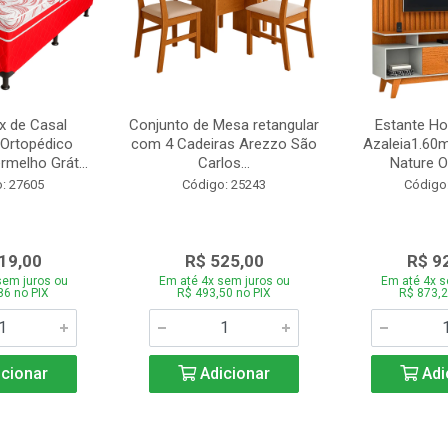
 de Casal
Conjunto de Mesa retangular
Estante H
Ortopédico
com 4 Cadeiras Arezzo São
Azaleia1.60m
melho Grát...
Carlos...
Nature Of
: 27605
Código: 25243
Código
19,00
R$ 525,00
R$ 9
sem juros ou
Em até 4x sem juros ou
Em até 4x s
86 no PIX
R$ 493,50 no PIX
R$ 873,2
cionar
Adicionar
Adi