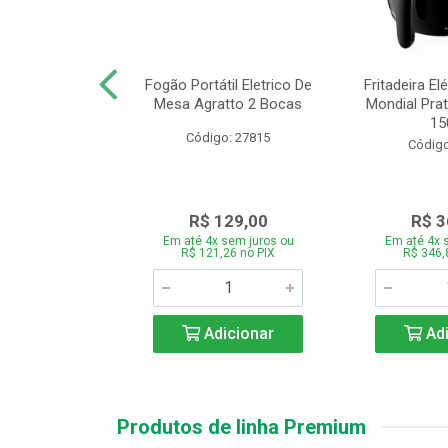
or Mondial Easy
Fogão Portátil Eletrico De
Fritadeira Elé
 2,2L Preto 2
Mesa Agratto 2 Bocas
Mondial Prat
ocid...
150
Código: 27815
o: 26833
Código
119,00
R$ 129,00
R$ 3
 sem juros ou
Em até 4x sem juros ou
Em até 4x 
,86 no PIX
R$ 121,26 no PIX
R$ 346,
icionar
Adicionar
Adi
Produtos de linha Premium