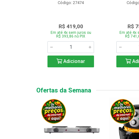
o: 28331
Código: 27474
Código
.189,00
R$ 419,00
R$ 7
 sem juros ou
Em até 4x sem juros ou
Em até 4x 
7,66 no PIX
R$ 393,86 no PIX
R$ 741,
icionar
Adicionar
Adi
Ofertas da Semana