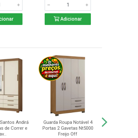
cionar
Adicionar
Adic
Santos Andirá
Guarda Roupa Notável 4
Guarda Roup
as de Correr e
Portas 2 Gavetas Nt5000
Portas, Pé 
v...
Freijo Off
Nt5000 Fr