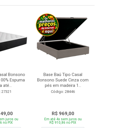
asal Bonsono
Base Baú Tipo Casal
Base Box de S
 100% Espuma
Bonsono Suede Cinza com
Matelasse
 até...
pés em madeira 1...
88x188
: 27321
Código: 28446
Código:
049,00
R$ 969,00
R$ 28
em juros ou
Em até 4x sem juros ou
Em até 4x se
6 no PIX
R$ 910,86 no PIX
R$ 271,66