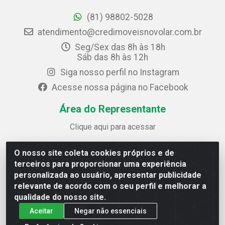
(81) 98802-5028
atendimento@credimoveisnovolar.com.br
Seg/Sex das 8h às 18h
Sáb das 8h às 12h
Siga nosso perfil no Instagram
Acesse nossa página no Facebook
Área do Representante
Clique aqui para acessar
O nosso site coleta cookies próprios e de
Credimóveis Novolar Ltda
terceiros para proporcionar uma experiência
Rua José Alves Bezerra, 430 - Prazeres - Jaboatão dos
personalizada ao usuário, apresentar publicidade
Guararapes / PE - CEP 54.325-610
relevante de acordo com o seu perfil e melhorar a
CNPJ: 09.930.165/0013-70
qualidade do nosso site.
Aceitar
Negar não essenciais