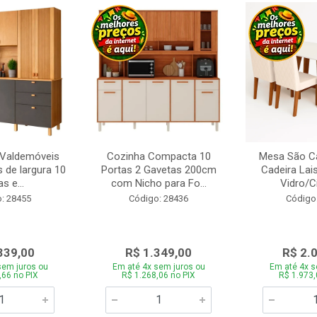
 Valdemóveis
Cozinha Compacta 10
Mesa São Ca
 de largura 10
Portas 2 Gavetas 200cm
Cadeira Lai
s e...
com Nicho para Fo...
Vidro/C
: 28455
Código: 28436
Código
339,00
R$ 1.349,00
R$ 2.
sem juros ou
Em até 4x sem juros ou
Em até 4x s
,66 no PIX
R$ 1.268,06 no PIX
R$ 1.973,