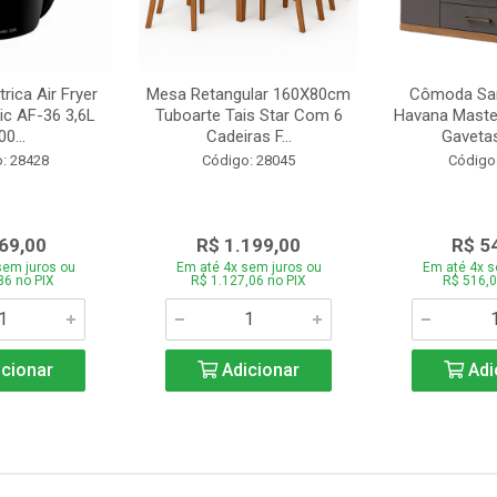
trica Air Fryer
Mesa Retangular 160X80cm
Cômoda San
ic AF-36 3,6L
Tuboarte Tais Star Com 6
Havana Master
0...
Cadeiras F...
Gavetas
: 28428
Código: 28045
Código
69,00
R$ 1.199,00
R$ 5
sem juros ou
Em até 4x sem juros ou
Em até 4x s
86 no PIX
R$ 1.127,06 no PIX
R$ 516,0
cionar
Adicionar
Adi