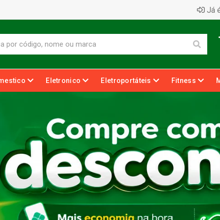
Já é
mestico
Eletronico
Eletroportáteis
Fitness