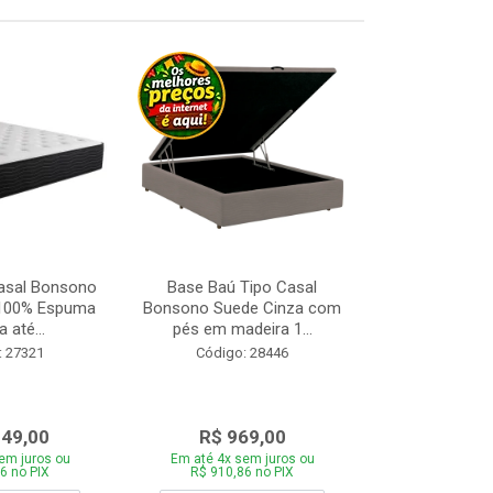
asal Bonsono
Base Baú Tipo Casal
Base Box de S
 100% Espuma
Bonsono Suede Cinza com
Matelasse
 até...
pés em madeira 1...
88x188
: 27321
Código: 28446
Código:
049,00
R$ 969,00
R$ 28
em juros ou
Em até 4x sem juros ou
Em até 4x se
6 no PIX
R$ 910,86 no PIX
R$ 271,66