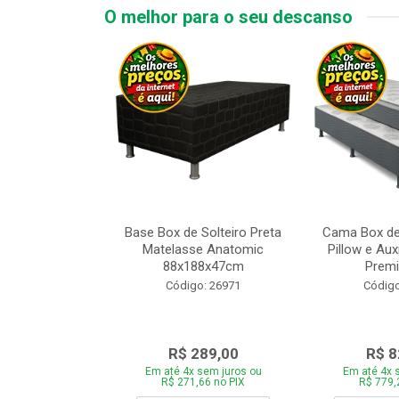
O melhor para o seu descanso
 Tipo Casal
Base Box de Solteiro Preta
Cama Box de
ede Cinza com
Matelasse Anatomic
Pillow e Aux
adeira 1...
88x188x47cm
Premi
o: 28446
Código: 26971
Código
969,00
R$ 289,00
R$ 8
 sem juros ou
Em até 4x sem juros ou
Em até 4x 
,86 no PIX
R$ 271,66 no PIX
R$ 779,