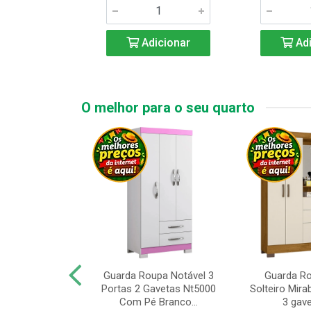
icionar
Adicionar
Adi
O melhor para o seu quarto
upa de Casal
Guarda Roupa Notável 3
Guarda R
s Andorinha 6
Portas 2 Gavetas Nt5000
Solteiro Mirab
e 2 Gav...
Com Pé Branco...
3 gave