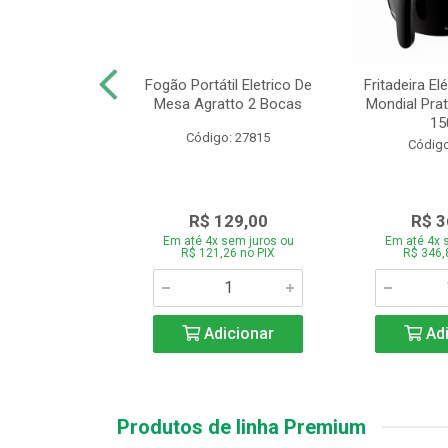
or Mondial Easy
Fogão Portátil Eletrico De
Fritadeira Elé
 2,2L Preto 2
Mesa Agratto 2 Bocas
Mondial Prat
ocid...
150
Código: 27815
o: 26833
Código
119,00
R$ 129,00
R$ 3
 sem juros ou
Em até 4x sem juros ou
Em até 4x 
,86 no PIX
R$ 121,26 no PIX
R$ 346,
icionar
Adicionar
Adi
Produtos de linha Premium