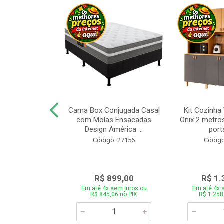
a Brasil Selene
Cama Box Conjugada Casal
Kit Cozinha
equitiba Off
com Molas Ensacadas
Onix 2 metros
Design América ...
porta
o: 28325
Código: 27156
Código
.899,00
R$ 899,00
R$ 1.
 sem juros ou
Em até 4x sem juros ou
Em até 4x 
5,06 no PIX
R$ 845,06 no PIX
R$ 1.258