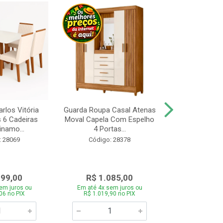
rlos Vitória
Guarda Roupa Casal Atenas
Cozinha Linea 
s 6 Cadeiras
Moval Capela Com Espelho
3 Peças Jeq
inamo...
4 Portas...
Código:
: 28069
Código: 28378
099,00
R$ 1.085,00
R$ 1.8
em juros ou
Em até 4x sem juros ou
Em até 4x se
06 no PIX
R$ 1.019,90 no PIX
R$ 1.785,0