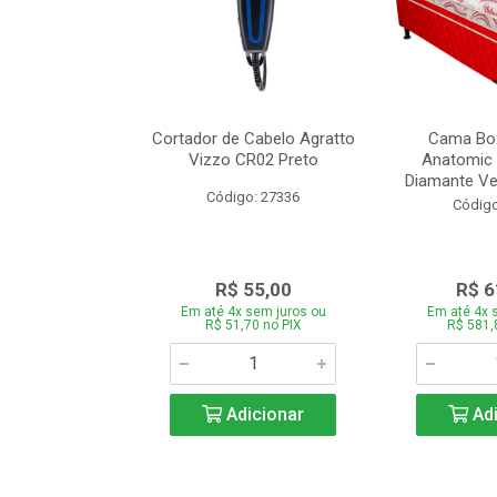
de Estofado
Cortador de Cabelo Agratto
Cama Box
ória com 3 e 2
Vizzo CR02 Preto
Anatomic 
es Bege
Diamante Ver
Código: 27336
o: 27060
Código
939,00
R$ 55,00
R$ 6
 sem juros ou
Em até 4x sem juros ou
Em até 4x 
,66 no PIX
R$ 51,70 no PIX
R$ 581,
icionar
Adicionar
Adi