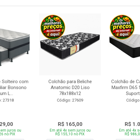
 Solteiro com
Colchão para Beliche
Colchão de C
iliar Bonsono
Anatomic D20 Liso
Maxfirm D65
um L...
78x188x12
Suporta
: 27318
Código: 27609
Código
29,00
R$ 165,00
R$ 1.
sem juros ou
Em até 4x sem juros ou
Em até 4x s
26 no PIX
R$ 155,10 no PIX
R$ 986,0