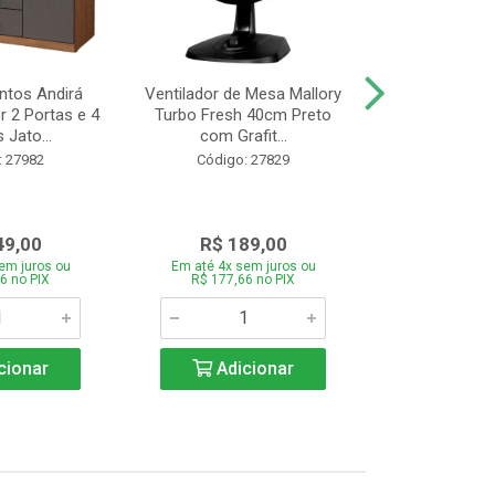
tos Andirá
Ventilador de Mesa Mallory
Batedeira Mond
 2 Portas e 4
Turbo Fresh 40cm Preto
44 com 3 Velo
 Jato...
com Grafit...
22
: 27982
Código: 27829
Código:
49,00
R$ 189,00
R$ 12
em juros ou
Em até 4x sem juros ou
Em até 4x se
6 no PIX
R$ 177,66 no PIX
R$ 121,26
cionar
Adicionar
Adic