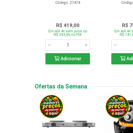
o: 28331
Código: 27474
Código
.189,00
R$ 419,00
R$ 7
 sem juros ou
Em até 4x sem juros ou
Em até 4x 
7,66 no PIX
R$ 393,86 no PIX
R$ 741,
icionar
Adicionar
Adi
Ofertas da Semana