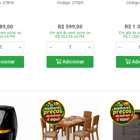
: 27816
Código: 27920
Código
89,00
R$ 599,00
R$ 1.
sem juros ou
Em até 4x sem juros ou
Em até 4x s
66 no PIX
R$ 563,06 no PIX
R$ 1.268,
cionar
Adicionar
Adi