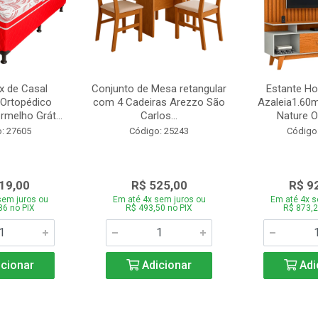
 de Casal
Conjunto de Mesa retangular
Estante H
Ortopédico
com 4 Cadeiras Arezzo São
Azaleia1.60m
melho Grát...
Carlos...
Nature Of
: 27605
Código: 25243
Código
19,00
R$ 525,00
R$ 9
sem juros ou
Em até 4x sem juros ou
Em até 4x s
86 no PIX
R$ 493,50 no PIX
R$ 873,2
cionar
Adicionar
Adi