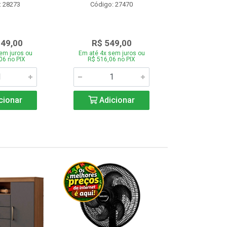
: 28273
Código: 27470
Código:
349,00
R$ 549,00
R$ 43
em juros ou
Em até 4x sem juros ou
Em até 4x se
06 no PIX
R$ 516,06 no PIX
R$ 412,66
cionar
Adicionar
Adic