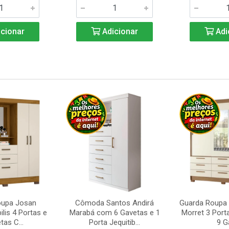
cionar
Adicionar
Adi
oupa Josan
Cômoda Santos Andirá
Guarda Roupa 
ilis 4 Portas e
Marabá com 6 Gavetas e 1
Morret 3 Port
tas C...
Porta Jequitib...
9 Ga