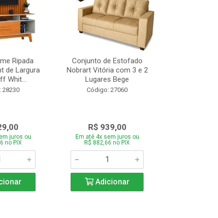
ome Ripada
Conjunto de Estofado
Cortador de C
t de Largura
Nobrart Vitória com 3 e 2
Vizzo CR
f Whit...
Lugares Bege
Código:
: 28230
Código: 27060
29,00
R$ 939,00
R$ 5
em juros ou
Em até 4x sem juros ou
Em até 4x se
6 no PIX
R$ 882,66 no PIX
R$ 51,70
cionar
Adicionar
Adic