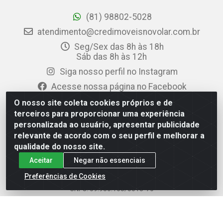
(81) 98802-5028
atendimento@credimoveisnovolar.com.br
Seg/Sex das 8h às 18h
Sáb das 8h às 12h
Siga nosso perfil no Instagram
Acesse nossa página no Facebook
O nosso site coleta cookies próprios e de
Área do Representante
terceiros para proporcionar uma experiência
personalizada ao usuário, apresentar publicidade
Clique aqui para acessar
relevante de acordo com o seu perfil e melhorar a
qualidade do nosso site.
Credimóveis Novolar Ltda
Aceitar
Negar não essenciais
Rua José Alves Bezerra, 430 - Prazeres - Jaboatão dos
Preferências de Cookies
Guararapes / PE - CEP 54.325-610
CNPJ: 09.930.165/0013-70