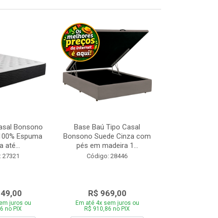
asal Bonsono
Base Baú Tipo Casal
Base Box de S
 100% Espuma
Bonsono Suede Cinza com
Matelasse
 até...
pés em madeira 1...
88x188
: 27321
Código: 28446
Código:
049,00
R$ 969,00
R$ 28
em juros ou
Em até 4x sem juros ou
Em até 4x se
6 no PIX
R$ 910,86 no PIX
R$ 271,66