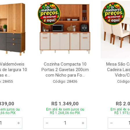
 Valdemóveis
Cozinha Compacta 10
Mesa São Ca
 de largura 10
Portas 2 Gavetas 200cm
Cadeira Lai
s e...
com Nicho para Fo...
Vidro/C
: 28455
Código: 28436
Código
339,00
R$ 1.349,00
R$ 2.
sem juros ou
Em até 4x sem juros ou
Em até 4x s
,66 no PIX
R$ 1.268,06 no PIX
R$ 1.973,