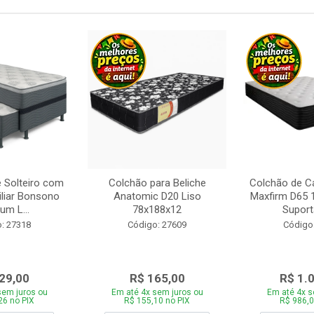
 Solteiro com
Colchão para Beliche
Colchão de C
iliar Bonsono
Anatomic D20 Liso
Maxfirm D65
um L...
78x188x12
Suporta
: 27318
Código: 27609
Código
29,00
R$ 165,00
R$ 1.
sem juros ou
Em até 4x sem juros ou
Em até 4x s
26 no PIX
R$ 155,10 no PIX
R$ 986,0