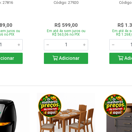
: 27816
Código: 27920
Código
89,00
R$ 599,00
R$ 1.
sem juros ou
Em até 4x sem juros ou
Em até 4x s
66 no PIX
R$ 563,06 no PIX
R$ 1.268,
cionar
Adicionar
Adi