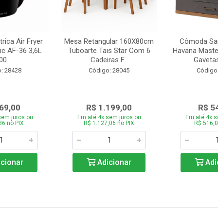
trica Air Fryer
Mesa Retangular 160X80cm
Cômoda San
ic AF-36 3,6L
Tuboarte Tais Star Com 6
Havana Master
0...
Cadeiras F...
Gavetas
: 28428
Código: 28045
Código
69,00
R$ 1.199,00
R$ 5
sem juros ou
Em até 4x sem juros ou
Em até 4x s
86 no PIX
R$ 1.127,06 no PIX
R$ 516,0
cionar
Adicionar
Adi