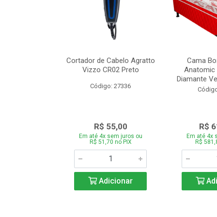
de Estofado
Cortador de Cabelo Agratto
Cama Box
ória com 3 e 2
Vizzo CR02 Preto
Anatomic 
es Bege
Diamante Ver
Código: 27336
o: 27060
Código
939,00
R$ 55,00
R$ 6
 sem juros ou
Em até 4x sem juros ou
Em até 4x 
,66 no PIX
R$ 51,70 no PIX
R$ 581,
icionar
Adicionar
Adi