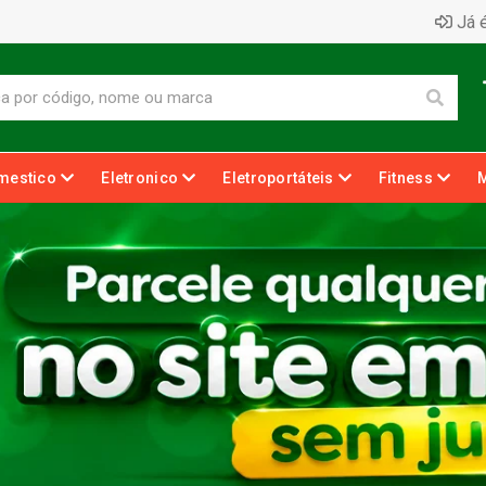
Já é
mestico
Eletronico
Eletroportáteis
Fitness