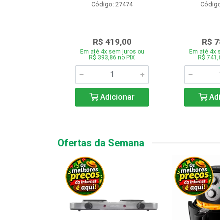
o: 28331
Código: 27474
Código
.189,00
R$ 419,00
R$ 7
 sem juros ou
Em até 4x sem juros ou
Em até 4x 
7,66 no PIX
R$ 393,86 no PIX
R$ 741,
icionar
Adicionar
Adi
Ofertas da Semana