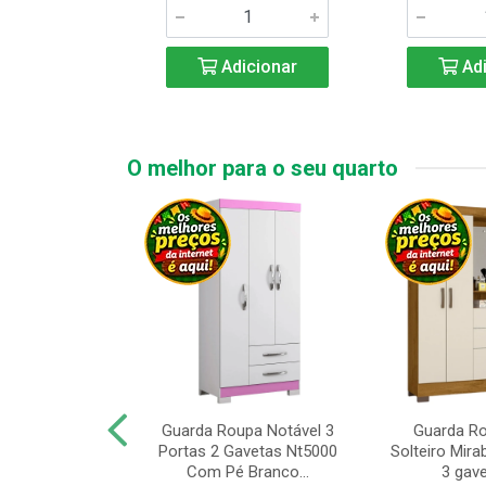
icionar
Adicionar
Adi
O melhor para o seu quarto
upa de Casal
Guarda Roupa Notável 3
Guarda R
s Andorinha 6
Portas 2 Gavetas Nt5000
Solteiro Mirab
e 2 Gav...
Com Pé Branco...
3 gave