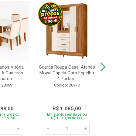
rlos Vitória
Guarda Roupa Casal Atenas
Cozinha Linea 
s 6 Cadeiras
Moval Capela Com Espelho
3 Peças Jeq
inamo...
4 Portas...
Código:
: 28069
Código: 28378
099,00
R$ 1.085,00
R$ 1.8
em juros ou
Em até 4x sem juros ou
Em até 4x se
06 no PIX
R$ 1.019,90 no PIX
R$ 1.785,0