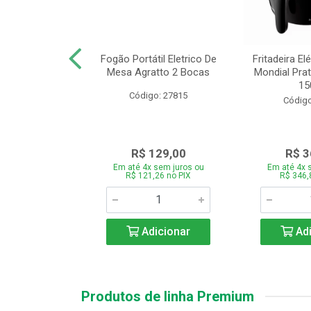
or Mondial Easy
Fogão Portátil Eletrico De
Fritadeira Elé
 2,2L Preto 2
Mesa Agratto 2 Bocas
Mondial Prat
ocid...
150
Código: 27815
o: 26833
Código
119,00
R$ 129,00
R$ 3
 sem juros ou
Em até 4x sem juros ou
Em até 4x 
,86 no PIX
R$ 121,26 no PIX
R$ 346,
icionar
Adicionar
Adi
Produtos de linha Premium