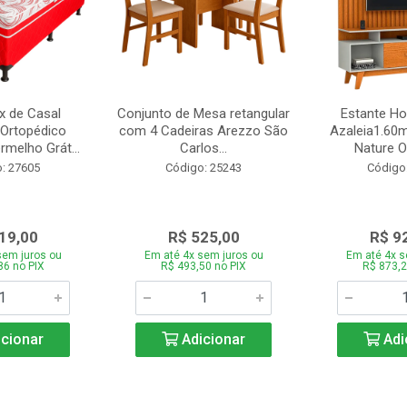
 de Casal
Conjunto de Mesa retangular
Estante H
Ortopédico
com 4 Cadeiras Arezzo São
Azaleia1.60m
melho Grát...
Carlos...
Nature Of
: 27605
Código: 25243
Código
19,00
R$ 525,00
R$ 9
sem juros ou
Em até 4x sem juros ou
Em até 4x s
86 no PIX
R$ 493,50 no PIX
R$ 873,2
cionar
Adicionar
Adi