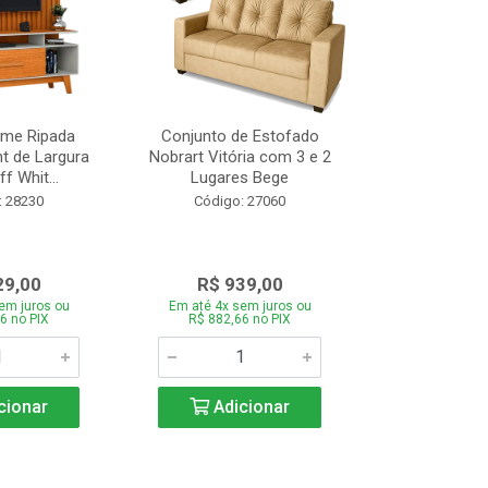
ome Ripada
Conjunto de Estofado
Cortador de C
t de Largura
Nobrart Vitória com 3 e 2
Vizzo CR
f Whit...
Lugares Bege
Código:
: 28230
Código: 27060
29,00
R$ 939,00
R$ 5
em juros ou
Em até 4x sem juros ou
Em até 4x se
6 no PIX
R$ 882,66 no PIX
R$ 51,70
cionar
Adicionar
Adic