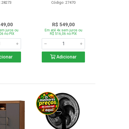
: 28273
Código: 27470
Código:
349,00
R$ 549,00
R$ 43
em juros ou
Em até 4x sem juros ou
Em até 4x se
06 no PIX
R$ 516,06 no PIX
R$ 412,66
cionar
Adicionar
Adic