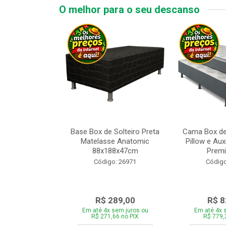
O melhor para o seu descanso
 Tipo Casal
Base Box de Solteiro Preta
Cama Box de
ede Cinza com
Matelasse Anatomic
Pillow e Aux
adeira 1...
88x188x47cm
Premi
o: 28446
Código: 26971
Código
969,00
R$ 289,00
R$ 8
 sem juros ou
Em até 4x sem juros ou
Em até 4x 
,86 no PIX
R$ 271,66 no PIX
R$ 779,