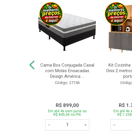
a Brasil Selene
Cama Box Conjugada Casal
Kit Cozinha
equitiba Off
com Molas Ensacadas
Onix 2 metros
Design América ...
porta
o: 28325
Código: 27156
Código
.899,00
R$ 899,00
R$ 1.
 sem juros ou
Em até 4x sem juros ou
Em até 4x 
5,06 no PIX
R$ 845,06 no PIX
R$ 1.258