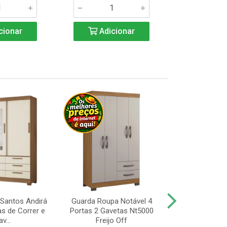
cionar
Adicionar
Adic
Santos Andirá
Guarda Roupa Notável 4
Guarda Roup
as de Correr e
Portas 2 Gavetas Nt5000
Portas, Pé 
v...
Freijo Off
Nt5000 Fr