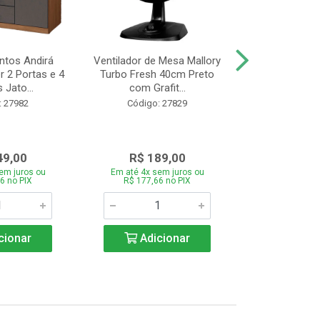
tos Andirá
Ventilador de Mesa Mallory
Batedeira Mond
 2 Portas e 4
Turbo Fresh 40cm Preto
44 com 3 Velo
 Jato...
com Grafit...
22
: 27982
Código: 27829
Código:
49,00
R$ 189,00
R$ 12
em juros ou
Em até 4x sem juros ou
Em até 4x se
6 no PIX
R$ 177,66 no PIX
R$ 121,26
cionar
Adicionar
Adic