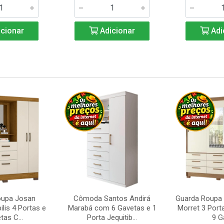
cionar
Adicionar
Adi
oupa Josan
Cômoda Santos Andirá
Guarda Roupa 
ilis 4 Portas e
Marabá com 6 Gavetas e 1
Morret 3 Port
tas C...
Porta Jequitib...
9 Ga