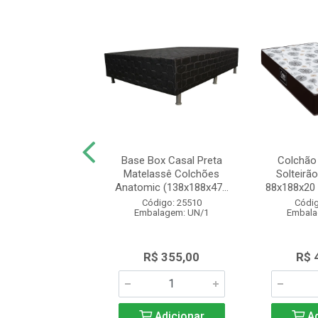
e Solteiro Beliche
Base Box Casal Preta
Colchão
n Espuma D23
Matelassê Colchões
Solteirã
88x14 Bril...
Anatomic (138x188x47...
88x188x20 
digo: 27041
Código: 25510
Códig
alagem: UN/1
Embalagem: UN/1
Embala
$ 325,00
R$ 355,00
R$ 
Adicionar
Adicionar
Ad