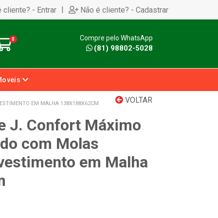
|
 cliente? - Entrar
Não é cliente? - Cadastrar
Compre pelo WhatsApp
0
(81) 98802-5028
Moveis
VOLTAR
VESTIMENTO EM MALHA 138X188X62CM
e J. Confort Máximo
ado com Molas
vestimento em Malha
m