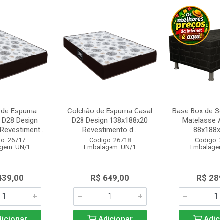
 de Espuma
Colchão de Espuma Casal
Base Box de So
o D28 Design
D28 Design 138x188x20
Matelasse 
Revestiment...
Revestimento d...
88x188
o: 26717
Código: 26718
Código:
gem: UN/1
Embalagem: UN/1
Embalage
439,00
R$ 649,00
R$ 28
icionar
Adicionar
Adic