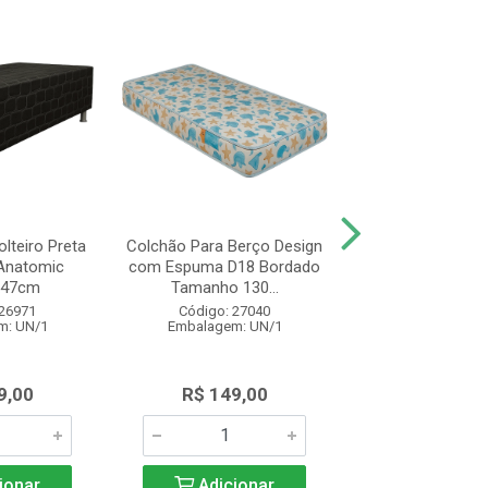
lteiro Preta
Colchão Para Berço Design
Colchão de Soltei
Anatomic
com Espuma D18 Bordado
Design Espu
x47cm
Tamanho 130...
78x188x14 Br
 26971
Código: 27040
Código: 27
m: UN/1
Embalagem: UN/1
Embalagem: 
9,00
R$ 149,00
R$ 325,
ionar
Adicionar
Adicio