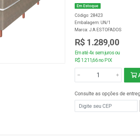
Em Estoque
Código: 28423
Embalagem: UN/1
Marca:
J.A ESTOFADOS
R$ 1.289,00
Em até 4x sem juros ou
R$ 1.211,66 no PIX
A
Consulte as opções de entre