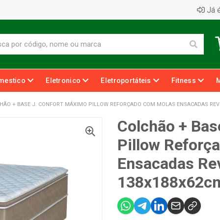
Já é
mestico
Eletronico
Eletroportáteis
Fitness
HÃO + BASE J. CONFORT MÁXIMO PILLOW REFORÇADO COM MOLAS ENSACADAS RE
Colchão + Bas
Pillow Reforç
Ensacadas Re
138x188x62c