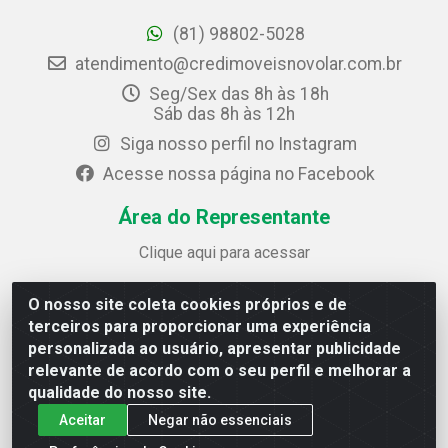
(81) 98802-5028
atendimento@credimoveisnovolar.com.br
Seg/Sex das 8h às 18h
Sáb das 8h às 12h
Siga nosso perfil no Instagram
Acesse nossa página no Facebook
Área do Representante
Clique aqui para acessar
O nosso site coleta cookies próprios e de
Credimóveis Novolar Ltda
terceiros para proporcionar uma experiência
Rua José Alves Bezerra, 430 - Prazeres - Jaboatão dos
personalizada ao usuário, apresentar publicidade
Guararapes / PE - CEP 54.325-610
relevante de acordo com o seu perfil e melhorar a
CNPJ: 09.930.165/0013-70
qualidade do nosso site.
Aceitar
Negar não essenciais