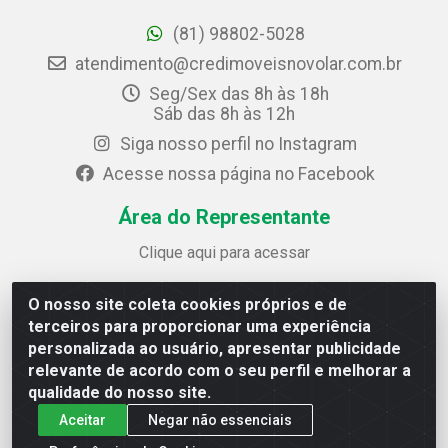
(81) 98802-5028
atendimento@credimoveisnovolar.com.br
Seg/Sex das 8h às 18h
Sáb das 8h às 12h
Siga nosso perfil no Instagram
Acesse nossa página no Facebook
Área do Representante
Clique aqui para acessar
O nosso site coleta cookies próprios e de
Credimóveis Novolar Ltda
terceiros para proporcionar uma experiência
Rua José Alves Bezerra, 430 - Prazeres - Jaboatão dos
personalizada ao usuário, apresentar publicidade
Guararapes / PE - CEP 54.325-610
relevante de acordo com o seu perfil e melhorar a
CNPJ: 09.930.165/0013-70
qualidade do nosso site.
Aceitar
Negar não essenciais