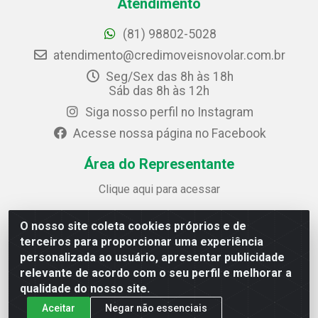
Atendimento
(81) 98802-5028
atendimento@credimoveisnovolar.com.br
Seg/Sex das 8h às 18h
Sáb das 8h às 12h
Siga nosso perfil no Instagram
Acesse nossa página no Facebook
Área do Representante
Clique aqui para acessar
O nosso site coleta cookies próprios e de
Credimóveis Novolar Ltda
terceiros para proporcionar uma experiência
Rua José Alves Bezerra, 430 - Prazeres - Jaboatão dos
personalizada ao usuário, apresentar publicidade
Guararapes / PE - CEP 54.325-610
relevante de acordo com o seu perfil e melhorar a
CNPJ: 09.930.165/0013-70
qualidade do nosso site.
Aceitar
Negar não essenciais