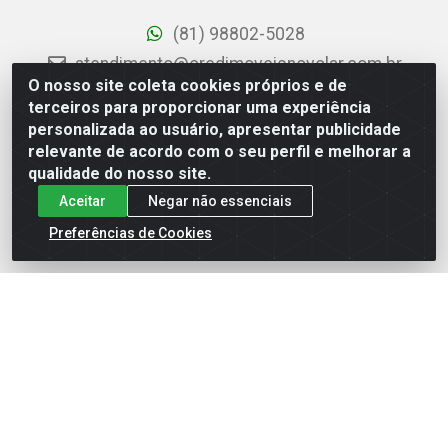
(81) 98802-5028
atendimento@credimoveisnovolar.com.br
O nosso site coleta cookies próprios e de
Seg/Sex das 8h às 18h
terceiros para proporcionar uma experiência
Sáb das 8h às 12h
personalizada ao usuário, apresentar publicidade
Siga nosso perfil no Instagram
relevante de acordo com o seu perfil e melhorar a
qualidade do nosso site.
Acesse nossa página no Facebook
Aceitar
Negar não essenciais
Área do Representante
Preferências de Cookies
Clique aqui para acessar
Credimóveis Novolar Ltda
Rua José Alves Bezerra, 430 - Prazeres - Jaboatão dos
Guararapes / PE - CEP 54.325-610
CNPJ: 09.930.165/0013-70