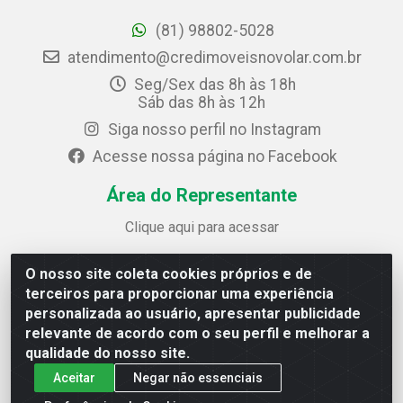
(81) 98802-5028
atendimento@credimoveisnovolar.com.br
Seg/Sex das 8h às 18h
Sáb das 8h às 12h
Siga nosso perfil no Instagram
Acesse nossa página no Facebook
Área do Representante
Clique aqui para acessar
O nosso site coleta cookies próprios e de
Credimóveis Novolar Ltda
terceiros para proporcionar uma experiência
Rua José Alves Bezerra, 430 - Prazeres - Jaboatão dos
personalizada ao usuário, apresentar publicidade
Guararapes / PE - CEP 54.325-610
relevante de acordo com o seu perfil e melhorar a
CNPJ: 09.930.165/0013-70
qualidade do nosso site.
Aceitar
Negar não essenciais