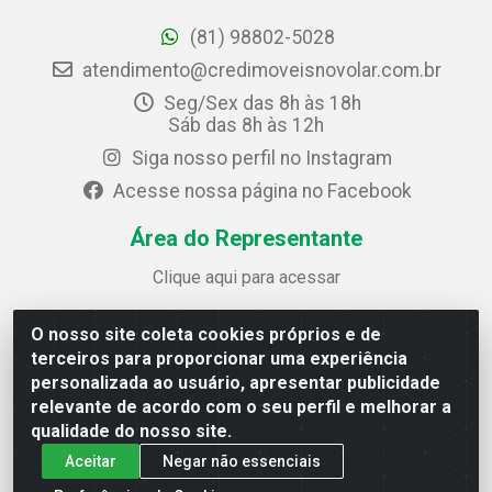
(81) 98802-5028
atendimento@credimoveisnovolar.com.br
Seg/Sex das 8h às 18h
Sáb das 8h às 12h
Siga nosso perfil no Instagram
Acesse nossa página no Facebook
Área do Representante
Clique aqui para acessar
O nosso site coleta cookies próprios e de
Credimóveis Novolar Ltda
terceiros para proporcionar uma experiência
Rua José Alves Bezerra, 430 - Prazeres - Jaboatão dos
personalizada ao usuário, apresentar publicidade
Guararapes / PE - CEP 54.325-610
relevante de acordo com o seu perfil e melhorar a
CNPJ: 09.930.165/0013-70
qualidade do nosso site.
Aceitar
Negar não essenciais