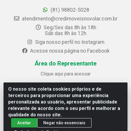
(81) 98802-5028
atendimento@credimoveisnovolar.com.br
Seg/Sex das 8h às 18h
Sáb das 8h às 12h
Siga nosso perfil no Instagram
Acesse nossa página no Facebook
Área do Representante
Clique aqui para acessar
O nosso site coleta cookies próprios e de
Credimóveis Novolar Ltda
terceiros para proporcionar uma experiência
Rua José Alves Bezerra, 430 - Prazeres - Jaboatão dos
personalizada ao usuário, apresentar publicidade
Guararapes / PE - CEP 54.325-610
relevante de acordo com o seu perfil e melhorar a
CNPJ: 09.930.165/0013-70
qualidade do nosso site.
Aceitar
Negar não essenciais