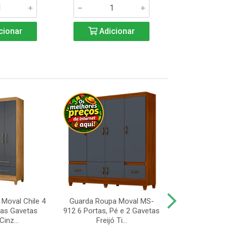
cionar
Adicionar
Adic
Moval Chile 4
Guarda Roupa Moval MS-
Guarda Roup
uas Gavetas
912 6 Portas, Pé e 2 Gavetas
Valdemóveis 
Cinz...
Freijó Ti...
Portas e 