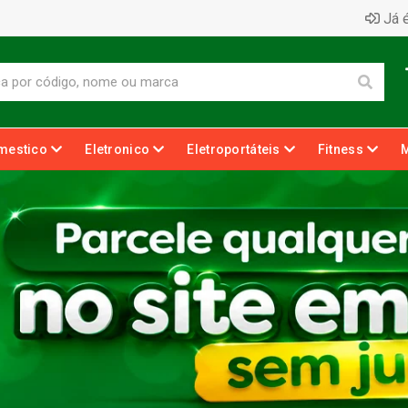
Já é
mestico
Eletronico
Eletroportáteis
Fitness