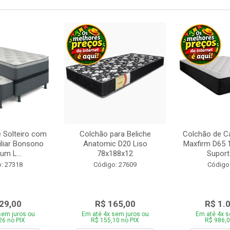
 Solteiro com
Colchão para Beliche
Colchão de C
iliar Bonsono
Anatomic D20 Liso
Maxfirm D65
um L...
78x188x12
Suporta
: 27318
Código: 27609
Código
29,00
R$ 165,00
R$ 1.
sem juros ou
Em até 4x sem juros ou
Em até 4x s
26 no PIX
R$ 155,10 no PIX
R$ 986,0