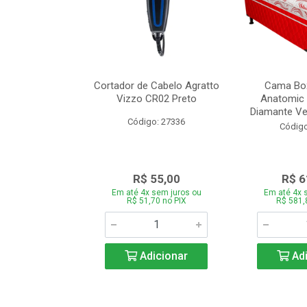
de Estofado
Cortador de Cabelo Agratto
Cama Box
ória com 3 e 2
Vizzo CR02 Preto
Anatomic 
es Bege
Diamante Ver
Código: 27336
o: 27060
Código
939,00
R$ 55,00
R$ 6
 sem juros ou
Em até 4x sem juros ou
Em até 4x 
,66 no PIX
R$ 51,70 no PIX
R$ 581,
icionar
Adicionar
Adi