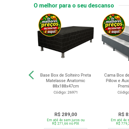
O melhor para o seu descanso
x de Casal
Base Box de Solteiro Preta
Cama Box de
Melinda com
Matelasse Anatomic
Pillow e Aux
8xP188xA64cm
88x188x47cm
Premi
o: 27499
Código: 26971
Código
759,00
R$ 289,00
R$ 8
 sem juros ou
Em até 4x sem juros ou
Em até 4x 
,46 no PIX
R$ 271,66 no PIX
R$ 779,