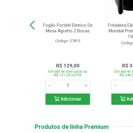
or Mondial Easy
Fogão Portátil Eletrico De
Fritadeira Elé
 2,2L Preto 2
Mesa Agratto 2 Bocas
Mondial Prat
ocid...
150
Código: 27815
o: 26833
Código
119,00
R$ 129,00
R$ 3
 sem juros ou
Em até 4x sem juros ou
Em até 4x 
,86 no PIX
R$ 121,26 no PIX
R$ 346,
icionar
Adicionar
Adi
Produtos de linha Premium