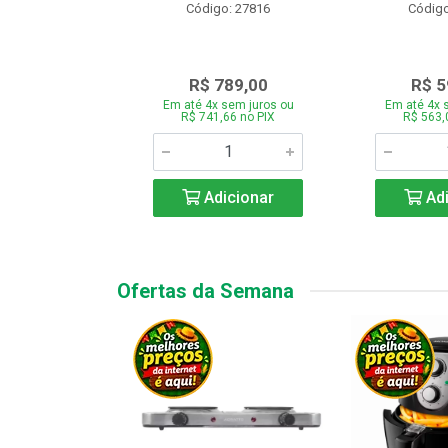
o: 28331
Código: 27816
Código
.189,00
R$ 789,00
R$ 5
 sem juros ou
Em até 4x sem juros ou
Em até 4x 
7,66 no PIX
R$ 741,66 no PIX
R$ 563,
icionar
Adicionar
Adi
Ofertas da Semana