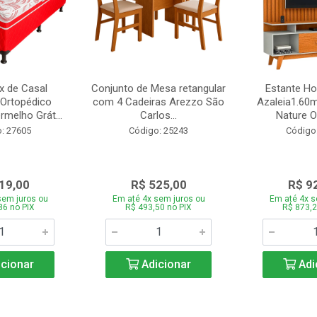
 de Casal
Conjunto de Mesa retangular
Estante H
Ortopédico
com 4 Cadeiras Arezzo São
Azaleia1.60m
melho Grát...
Carlos...
Nature Of
: 27605
Código: 25243
Código
19,00
R$ 525,00
R$ 9
sem juros ou
Em até 4x sem juros ou
Em até 4x s
86 no PIX
R$ 493,50 no PIX
R$ 873,2
cionar
Adicionar
Adi