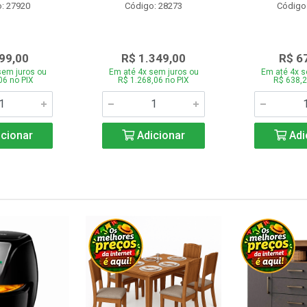
: 27920
Código: 28273
Código
99,00
R$ 1.349,00
R$ 6
sem juros ou
Em até 4x sem juros ou
Em até 4x s
06 no PIX
R$ 1.268,06 no PIX
R$ 638,2
cionar
Adicionar
Adi