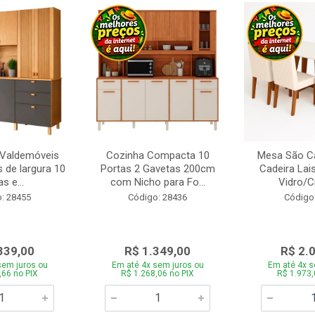
 Valdemóveis
Cozinha Compacta 10
Mesa São Ca
 de largura 10
Portas 2 Gavetas 200cm
Cadeira Lai
s e...
com Nicho para Fo...
Vidro/C
: 28455
Código: 28436
Código
339,00
R$ 1.349,00
R$ 2.
sem juros ou
Em até 4x sem juros ou
Em até 4x s
,66 no PIX
R$ 1.268,06 no PIX
R$ 1.973,