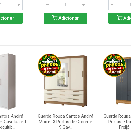
cionar
Adicionar
Adi
ntos Andirá
Guarda Roupa Santos Andirá
Guarda Roupa 
6 Gavetas e 1
Morret 3 Portas de Correr e
Portas e D
quitib...
9 Gav...
Freijó 