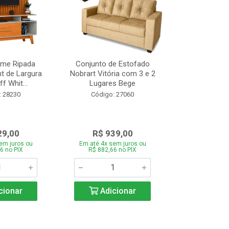
ome Ripada
Conjunto de Estofado
Cortador de C
t de Largura
Nobrart Vitória com 3 e 2
Vizzo CR
f Whit...
Lugares Bege
Código:
: 28230
Código: 27060
29,00
R$ 939,00
R$ 5
em juros ou
Em até 4x sem juros ou
Em até 4x se
6 no PIX
R$ 882,66 no PIX
R$ 51,70
cionar
Adicionar
Adic