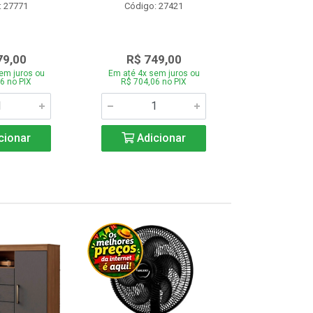
: 27771
Código: 27421
Código:
79,00
R$ 749,00
R$ 1.1
em juros ou
Em até 4x sem juros ou
Em até 4x se
6 no PIX
R$ 704,06 no PIX
R$ 1.117,6
cionar
Adicionar
Adic