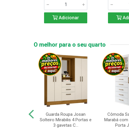
icionar
Adicionar
Adi
O melhor para o seu quarto
upa de Casal
Guarda Roupa Josan
Cômoda Sa
s Andorinha 6
Solteiro Mirabilis 4 Portas e
Marabá com 
e 2 Gav...
3 gavetas C...
Porta Je