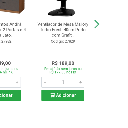
tos Andirá
Ventilador de Mesa Mallory
Batedeira Mond
 2 Portas e 4
Turbo Fresh 40cm Preto
44 com 3 Velo
 Jato...
com Grafit...
22
: 27982
Código: 27829
Código:
49,00
R$ 189,00
R$ 12
em juros ou
Em até 4x sem juros ou
Em até 4x se
6 no PIX
R$ 177,66 no PIX
R$ 121,26
cionar
Adicionar
Adic