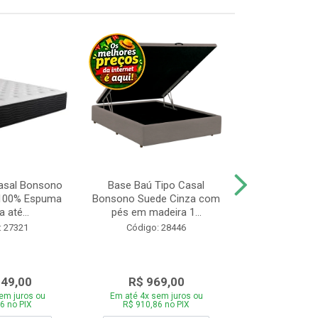
asal Bonsono
Base Baú Tipo Casal
Cama Box 
 100% Espuma
Bonsono Suede Cinza com
Bonsono Me
 até...
pés em madeira 1...
Molas L138x
: 27321
Código: 28446
Código:
049,00
R$ 969,00
R$ 75
em juros ou
Em até 4x sem juros ou
Em até 4x se
6 no PIX
R$ 910,86 no PIX
R$ 713,46