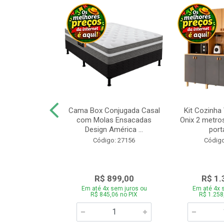
a Brasil Selene
Cama Box Conjugada Casal
Kit Cozinha
equitiba Off
com Molas Ensacadas
Onix 2 metros
Design América ...
porta
o: 28325
Código: 27156
Código
.899,00
R$ 899,00
R$ 1.
 sem juros ou
Em até 4x sem juros ou
Em até 4x 
5,06 no PIX
R$ 845,06 no PIX
R$ 1.258