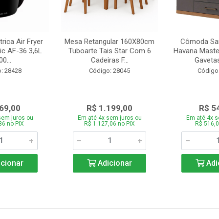
trica Air Fryer
Mesa Retangular 160X80cm
Cômoda San
ic AF-36 3,6L
Tuboarte Tais Star Com 6
Havana Master
0...
Cadeiras F...
Gavetas
: 28428
Código: 28045
Código
69,00
R$ 1.199,00
R$ 5
sem juros ou
Em até 4x sem juros ou
Em até 4x s
86 no PIX
R$ 1.127,06 no PIX
R$ 516,0
cionar
Adicionar
Adi