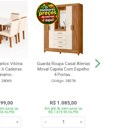
rlos Vitória
Guarda Roupa Casal Atenas
Cozinha Linea 
s 6 Cadeiras
Moval Capela Com Espelho
3 Peças Jeq
inamo...
4 Portas...
Código:
: 28069
Código: 28378
099,00
R$ 1.085,00
R$ 1.8
em juros ou
Em até 4x sem juros ou
Em até 4x se
06 no PIX
R$ 1.019,90 no PIX
R$ 1.785,0