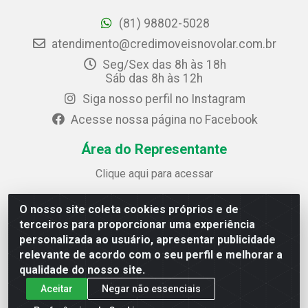
(81) 98802-5028
atendimento@credimoveisnovolar.com.br
Seg/Sex das 8h às 18h
Sáb das 8h às 12h
Siga nosso perfil no Instagram
Acesse nossa página no Facebook
Área do Representante
Clique aqui para acessar
O nosso site coleta cookies próprios e de
Credimóveis Novolar Ltda
terceiros para proporcionar uma experiência
Rua José Alves Bezerra, 430 - Prazeres - Jaboatão dos
personalizada ao usuário, apresentar publicidade
Guararapes / PE - CEP 54.325-610
relevante de acordo com o seu perfil e melhorar a
CNPJ: 09.930.165/0013-70
qualidade do nosso site.
Aceitar
Negar não essenciais