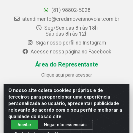
(81) 98802-5028
atendimento@credimoveisnovolar.com.br
Seg/Sex das 8h às 18h
Sáb das 8h às 12h
Siga nosso perfil no Instagram
Acesse nossa página no Facebook
Área do Representante
Clique aqui para acessar
O nosso site coleta cookies próprios e de
Credimóveis Novolar Ltda
terceiros para proporcionar uma experiência
Rua José Alves Bezerra, 430 - Prazeres - Jaboatão dos
personalizada ao usuário, apresentar publicidade
Guararapes / PE - CEP 54.325-610
relevante de acordo com o seu perfil e melhorar a
CNPJ: 09.930.165/0013-70
qualidade do nosso site.
Aceitar
Negar não essenciais