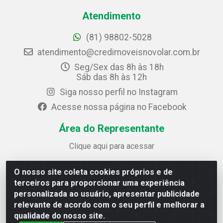
Atendimento
(81) 98802-5028
atendimento@credimoveisnovolar.com.br
Seg/Sex das 8h às 18h
Sáb das 8h às 12h
Siga nosso perfil no Instagram
Acesse nossa página no Facebook
Área do Representante
Clique aqui para acessar
O nosso site coleta cookies próprios e de
Credimóveis Novolar Ltda
terceiros para proporcionar uma experiência
Rua José Alves Bezerra, 430 - Prazeres - Jaboatão dos
personalizada ao usuário, apresentar publicidade
Guararapes / PE - CEP 54.325-610
relevante de acordo com o seu perfil e melhorar a
CNPJ: 09.930.165/0013-70
qualidade do nosso site.