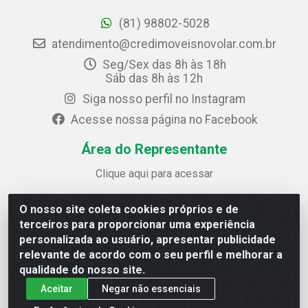
(81) 98802-5028
atendimento@credimoveisnovolar.com.br
Seg/Sex das 8h às 18h
Sáb das 8h às 12h
Siga nosso perfil no Instagram
Acesse nossa página no Facebook
Área do Representante
Clique aqui para acessar
O nosso site coleta cookies próprios e de
Credimóveis Novolar Ltda
terceiros para proporcionar uma experiência
Rua José Alves Bezerra, 430 - Prazeres - Jaboatão dos
personalizada ao usuário, apresentar publicidade
Guararapes / PE - CEP 54.325-610
relevante de acordo com o seu perfil e melhorar a
CNPJ: 09.930.165/0013-70
qualidade do nosso site.
Aceitar
Negar não essenciais