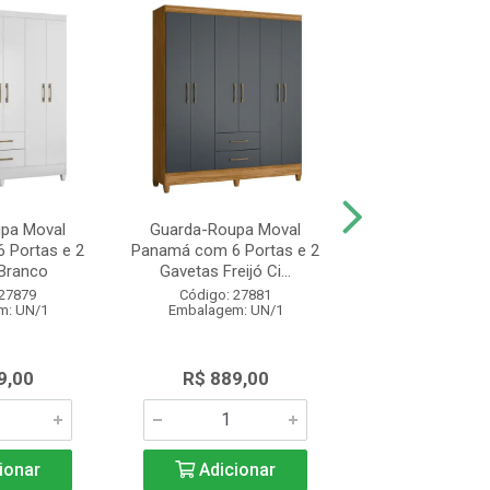
pa Moval
Guarda-Roupa Moval
Guarda Roupa
 Portas e 2
Panamá com 6 Portas e 2
Valença 6 Por
Branco
Gavetas Freijó Ci...
Gavetas Ripado 
 27879
Código: 27881
Código: 27
m: UN/1
Embalagem: UN/1
Embalagem: 
9,00
R$ 889,00
R$ 1.575
ionar
Adicionar
Adicio