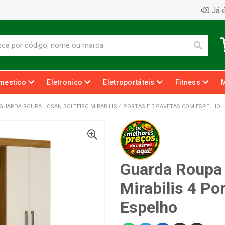
Já é
mestico
Eletronico
Eletroportáteis
Fitness
GUARDA ROUPA JOSAN SOLTEIRO MIRABILIS 4 PORTAS E 3 GAVETAS COM ESPELHO
Guarda Roupa 
Mirabilis 4 Po
Espelho