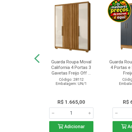
a Roupa Moval
Guarda Roupa Moval
Guarda Rou
a 6 Portas e 2
California 4 Portas 3
4 Portas e
 Ripado com E...
Gavetas Freijo Off ...
Freij
digo: 27882
Código: 28112
Códig
alagem: UN/1
Embalagem: UN/1
Embala
 1.575,00
R$ 1.665,00
R$ 
Adicionar
Adicionar
Ad