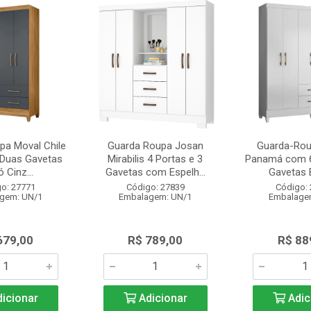
pa Moval Chile
Guarda Roupa Josan
Guarda-Rou
 Duas Gavetas
Mirabilis 4 Portas e 3
Panamá com 6
ó Cinz...
Gavetas com Espelh...
Gavetas 
o: 27771
Código: 27839
Código:
gem: UN/1
Embalagem: UN/1
Embalage
679,00
R$ 789,00
R$ 88
icionar
Adicionar
Adic