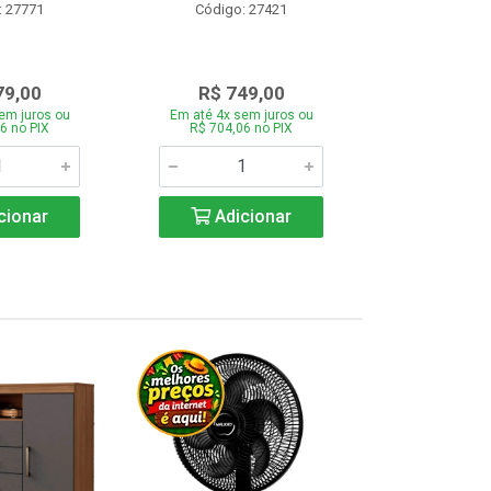
: 27771
Código: 27421
Código:
79,00
R$ 749,00
R$ 1.1
em juros ou
Em até 4x sem juros ou
Em até 4x se
6 no PIX
R$ 704,06 no PIX
R$ 1.117,6
cionar
Adicionar
Adic