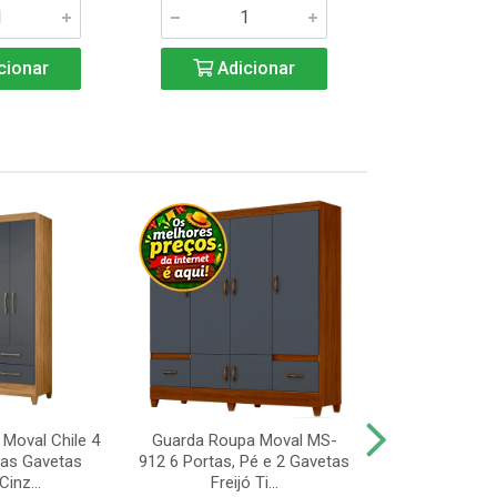
cionar
Adicionar
Adic
Moval Chile 4
Guarda Roupa Moval MS-
Guarda Roup
uas Gavetas
912 6 Portas, Pé e 2 Gavetas
Valdemóveis 
Cinz...
Freijó Ti...
Portas e 