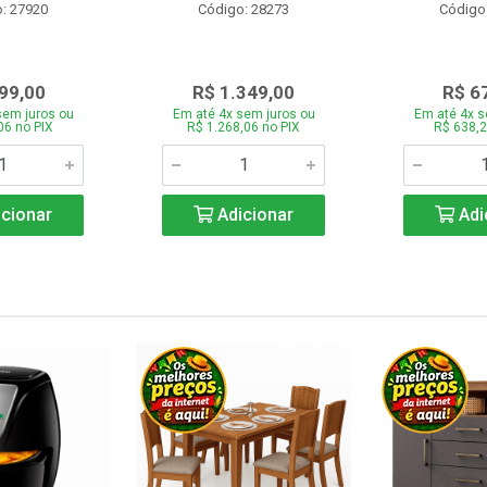
: 27920
Código: 28273
Código
99,00
R$ 1.349,00
R$ 6
sem juros ou
Em até 4x sem juros ou
Em até 4x s
06 no PIX
R$ 1.268,06 no PIX
R$ 638,2
cionar
Adicionar
Adi