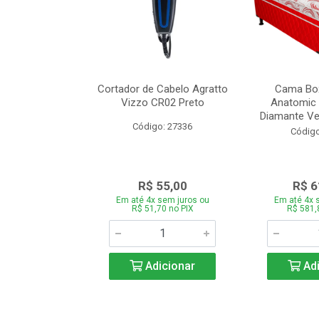
de Estofado
Cortador de Cabelo Agratto
Cama Box
ória com 3 e 2
Vizzo CR02 Preto
Anatomic 
es Bege
Diamante Ver
Código: 27336
o: 27060
Código
939,00
R$ 55,00
R$ 6
 sem juros ou
Em até 4x sem juros ou
Em até 4x 
,66 no PIX
R$ 51,70 no PIX
R$ 581,
icionar
Adicionar
Adi