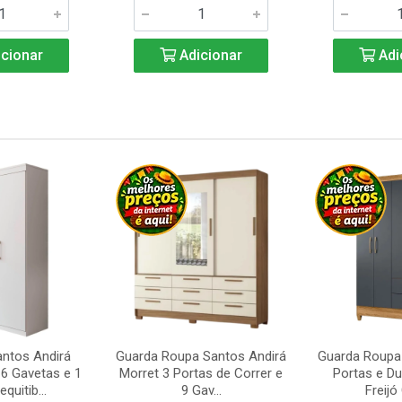
cionar
Adicionar
Adi
ntos Andirá
Guarda Roupa Santos Andirá
Guarda Roupa 
6 Gavetas e 1
Morret 3 Portas de Correr e
Portas e D
quitib...
9 Gav...
Freijó 