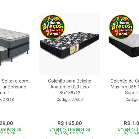
 Solteiro com
Colchão para Beliche
Colchão de C
iliar Bonsono
Anatomic D20 Liso
Maxfirm D65
um L...
78x188x12
Suporta
: 27318
Código: 27609
Código
29,00
R$ 165,00
R$ 1.
sem juros ou
Em até 4x sem juros ou
Em até 4x s
26 no PIX
R$ 155,10 no PIX
R$ 986,0