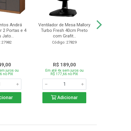
tos Andirá
Ventilador de Mesa Mallory
Batedeira Mond
 2 Portas e 4
Turbo Fresh 40cm Preto
44 com 3 Velo
 Jato...
com Grafit...
22
: 27982
Código: 27829
Código:
49,00
R$ 189,00
R$ 12
em juros ou
Em até 4x sem juros ou
Em até 4x se
6 no PIX
R$ 177,66 no PIX
R$ 121,26
cionar
Adicionar
Adic