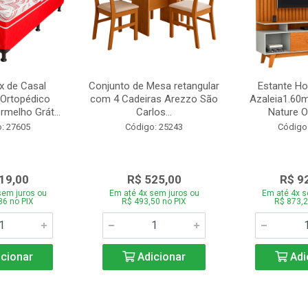
 de Casal
Conjunto de Mesa retangular
Estante H
Ortopédico
com 4 Cadeiras Arezzo São
Azaleia1.60m
melho Grát...
Carlos...
Nature Of
: 27605
Código: 25243
Código
19,00
R$ 525,00
R$ 9
sem juros ou
Em até 4x sem juros ou
Em até 4x s
86 no PIX
R$ 493,50 no PIX
R$ 873,2
cionar
Adicionar
Adi