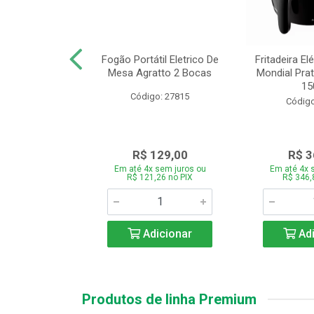
or Mondial Easy
Fogão Portátil Eletrico De
Fritadeira Elé
 2,2L Preto 2
Mesa Agratto 2 Bocas
Mondial Prat
ocid...
150
Código: 27815
o: 26833
Código
119,00
R$ 129,00
R$ 3
 sem juros ou
Em até 4x sem juros ou
Em até 4x 
,86 no PIX
R$ 121,26 no PIX
R$ 346,
icionar
Adicionar
Adi
Produtos de linha Premium