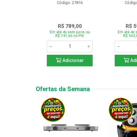
o: 28331
Código: 27816
Código
.189,00
R$ 789,00
R$ 5
 sem juros ou
Em até 4x sem juros ou
Em até 4x 
7,66 no PIX
R$ 741,66 no PIX
R$ 563,
icionar
Adicionar
Adi
Ofertas da Semana