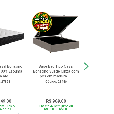
asal Bonsono
Base Baú Tipo Casal
Cama Box 
 100% Espuma
Bonsono Suede Cinza com
Bonsono Me
 até...
pés em madeira 1...
Molas L138x
: 27321
Código: 28446
Código:
049,00
R$ 969,00
R$ 75
em juros ou
Em até 4x sem juros ou
Em até 4x se
6 no PIX
R$ 910,86 no PIX
R$ 713,46