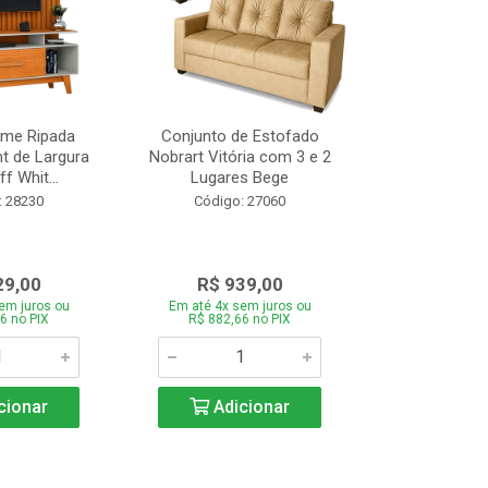
ome Ripada
Conjunto de Estofado
Cortador de C
t de Largura
Nobrart Vitória com 3 e 2
Vizzo CR
f Whit...
Lugares Bege
Código:
: 28230
Código: 27060
29,00
R$ 939,00
R$ 5
em juros ou
Em até 4x sem juros ou
Em até 4x se
6 no PIX
R$ 882,66 no PIX
R$ 51,70
cionar
Adicionar
Adic