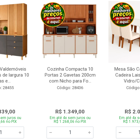
 Valdemóveis
Cozinha Compacta 10
Mesa São Ca
 de largura 10
Portas 2 Gavetas 200cm
Cadeira Lai
s e...
com Nicho para Fo...
Vidro/C
: 28455
Código: 28436
Código
339,00
R$ 1.349,00
R$ 2.
sem juros ou
Em até 4x sem juros ou
Em até 4x s
,66 no PIX
R$ 1.268,06 no PIX
R$ 1.973,