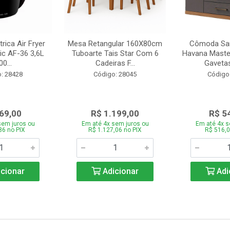
trica Air Fryer
Mesa Retangular 160X80cm
Cômoda San
ic AF-36 3,6L
Tuboarte Tais Star Com 6
Havana Master
0...
Cadeiras F...
Gavetas
: 28428
Código: 28045
Código
69,00
R$ 1.199,00
R$ 5
sem juros ou
Em até 4x sem juros ou
Em até 4x s
86 no PIX
R$ 1.127,06 no PIX
R$ 516,0
cionar
Adicionar
Adi