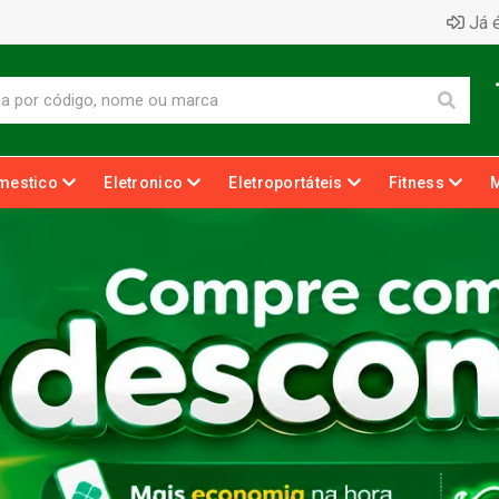
Já é
mestico
Eletronico
Eletroportáteis
Fitness