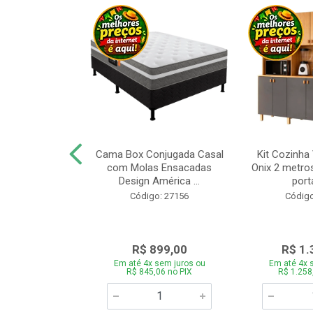
a Brasil Selene
Cama Box Conjugada Casal
Kit Cozinha
equitiba Off
com Molas Ensacadas
Onix 2 metros
Design América ...
porta
o: 28325
Código: 27156
Código
.899,00
R$ 899,00
R$ 1.
 sem juros ou
Em até 4x sem juros ou
Em até 4x 
5,06 no PIX
R$ 845,06 no PIX
R$ 1.258