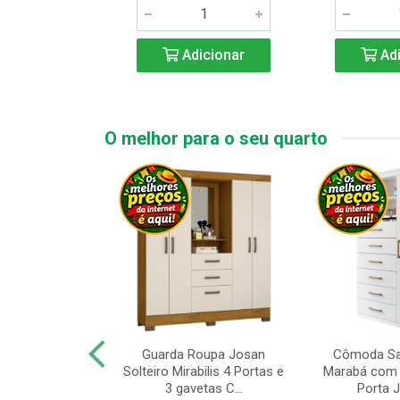
icionar
Adicionar
Adi
O melhor para o seu quarto
upa de Casal
Guarda Roupa Josan
Cômoda Sa
s Andorinha 6
Solteiro Mirabilis 4 Portas e
Marabá com 
e 2 Gav...
3 gavetas C...
Porta Je