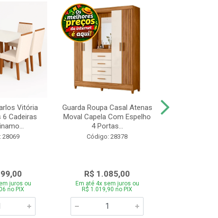
rlos Vitória
Guarda Roupa Casal Atenas
Cozinha Linea 
s 6 Cadeiras
Moval Capela Com Espelho
3 Peças Jeq
inamo...
4 Portas...
Código:
: 28069
Código: 28378
099,00
R$ 1.085,00
R$ 1.8
em juros ou
Em até 4x sem juros ou
Em até 4x se
06 no PIX
R$ 1.019,90 no PIX
R$ 1.785,0