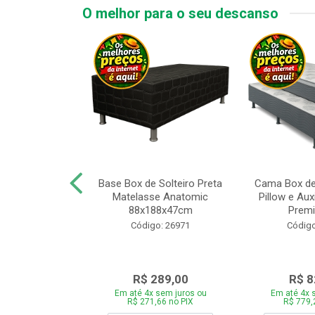
O melhor para o seu descanso
x de Casal
Base Box de Solteiro Preta
Cama Box de
Melinda com
Matelasse Anatomic
Pillow e Aux
8xP188xA64cm
88x188x47cm
Premi
o: 27499
Código: 26971
Código
759,00
R$ 289,00
R$ 8
 sem juros ou
Em até 4x sem juros ou
Em até 4x 
,46 no PIX
R$ 271,66 no PIX
R$ 779,