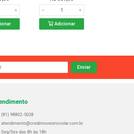
ionar
Adicionar
Adicio
endimento
(81) 98802-5028
atendimento@credimoveisnovolar.com.br
Seg/Sex das 8h às 18h