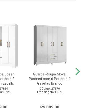
pa Josan
Guarda-Roupa Moval
Guarda-Roupa
Portas e 3
Panamá com 6 Portas e 2
Panamá com 6 Po
 Espelh...
Gavetas Branco
Gavetas Freijó
 27839
Código: 27879
Código: 27
m: UN/1
Embalagem: UN/1
Embalagem: 
9,00
R$ 889,00
R$ 889,