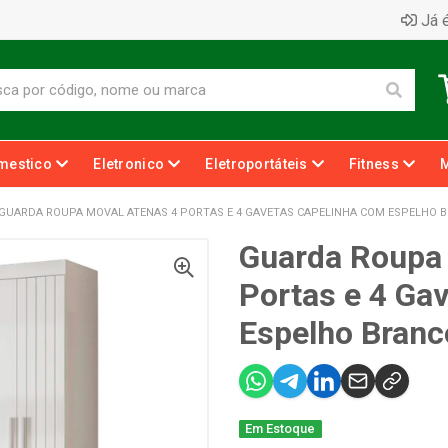
Já é
mestico
Eletronico
Eletroportáteis
Fitness
GUARDA ROUPA MOVAL ATENAS 4 PORTAS E 4 GAVETAS CAPELINHA COM ESPELHO 
Guarda Roupa 
Portas e 4 Ga
Espelho Branc
Em Estoque