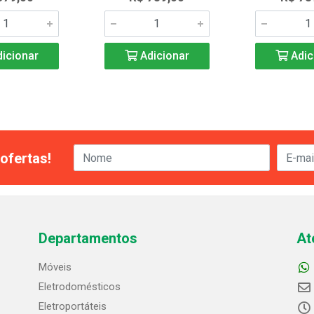
icionar
Adicionar
Adic
ofertas!
Departamentos
At
Móveis
Eletrodomésticos
Eletroportáteis