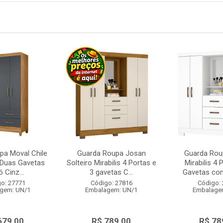
pa Moval Chile
Guarda Roupa Josan
Guarda Rou
 Duas Gavetas
Solteiro Mirabilis 4 Portas e
Mirabilis 4 
ó Cinz...
3 gavetas C...
Gavetas com
o: 27771
Código: 27816
Código:
gem: UN/1
Embalagem: UN/1
Embalage
679,00
R$ 789,00
R$ 78