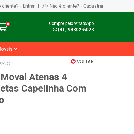
|
 cliente? - Entrar
Não é cliente? - Cadastrar
Compre pelo WhatsApp
0
(81) 98802-5028
Moveis
VOLTAR
BRANCO
Moval Atenas 4
vetas Capelinha Com
o