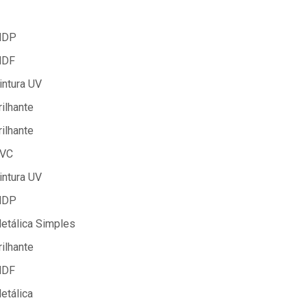
DP
DF
intura UV
rilhante
rilhante
VC
intura UV
DP
etálica Simples
rilhante
DF
etálica