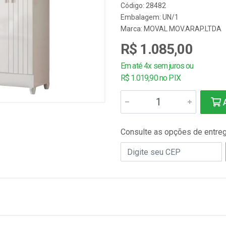
Código: 28482
Embalagem: UN/1
Marca:
MOVAL MOV.ARAP.LTDA
R$ 1.085,00
Em até 4x sem juros ou
R$ 1.019,90 no PIX
A
Consulte as opções de entre