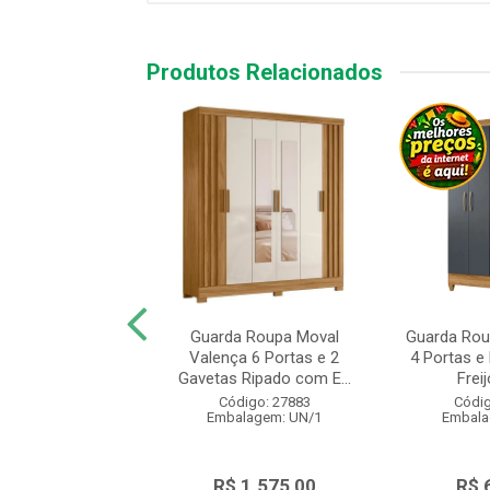
Produtos Relacionados
a-Roupa Moval
Guarda Roupa Moval
Guarda Rou
com 6 Portas e 2
Valença 6 Portas e 2
4 Portas e
as Freijó Ci...
Gavetas Ripado com E...
Freij
digo: 27881
Código: 27883
Códig
alagem: UN/1
Embalagem: UN/1
Embala
$ 889,00
R$ 1.575,00
R$ 