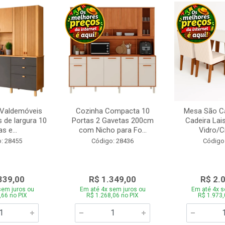
 Valdemóveis
Cozinha Compacta 10
Mesa São Ca
 de largura 10
Portas 2 Gavetas 200cm
Cadeira Lai
s e...
com Nicho para Fo...
Vidro/C
: 28455
Código: 28436
Código
339,00
R$ 1.349,00
R$ 2.
sem juros ou
Em até 4x sem juros ou
Em até 4x s
,66 no PIX
R$ 1.268,06 no PIX
R$ 1.973,