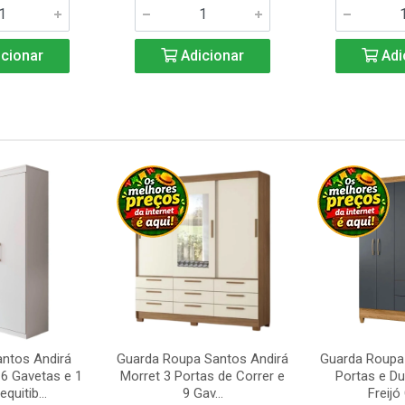
cionar
Adicionar
Adi
ntos Andirá
Guarda Roupa Santos Andirá
Guarda Roupa 
6 Gavetas e 1
Morret 3 Portas de Correr e
Portas e D
quitib...
9 Gav...
Freijó 