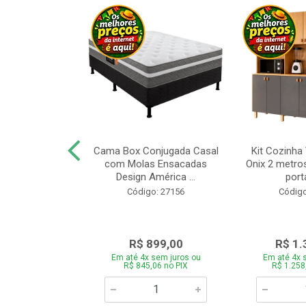
a Brasil Selene
Cama Box Conjugada Casal
Kit Cozinha
equitiba Off
com Molas Ensacadas
Onix 2 metros
Design América ...
porta
o: 28325
Código: 27156
Código
.899,00
R$ 899,00
R$ 1.
 sem juros ou
Em até 4x sem juros ou
Em até 4x 
5,06 no PIX
R$ 845,06 no PIX
R$ 1.258