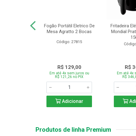
or Mondial Easy
Fogão Portátil Eletrico De
Fritadeira Elé
 2,2L Preto 2
Mesa Agratto 2 Bocas
Mondial Prat
ocid...
150
Código: 27815
o: 26833
Código
119,00
R$ 129,00
R$ 3
 sem juros ou
Em até 4x sem juros ou
Em até 4x 
,86 no PIX
R$ 121,26 no PIX
R$ 346,
icionar
Adicionar
Adi
Produtos de linha Premium