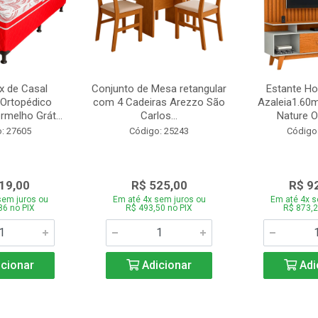
 de Casal
Conjunto de Mesa retangular
Estante H
Ortopédico
com 4 Cadeiras Arezzo São
Azaleia1.60m
melho Grát...
Carlos...
Nature Of
: 27605
Código: 25243
Código
19,00
R$ 525,00
R$ 9
sem juros ou
Em até 4x sem juros ou
Em até 4x s
86 no PIX
R$ 493,50 no PIX
R$ 873,2
cionar
Adicionar
Adi