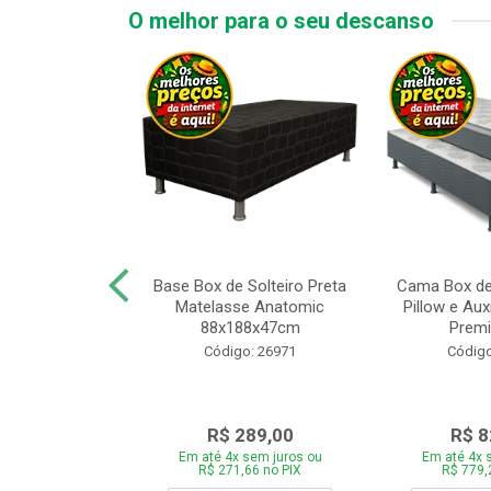
O melhor para o seu descanso
x de Casal
Base Box de Solteiro Preta
Cama Box de
Melinda com
Matelasse Anatomic
Pillow e Aux
8xP188xA64cm
88x188x47cm
Premi
o: 27499
Código: 26971
Código
759,00
R$ 289,00
R$ 8
 sem juros ou
Em até 4x sem juros ou
Em até 4x 
,46 no PIX
R$ 271,66 no PIX
R$ 779,