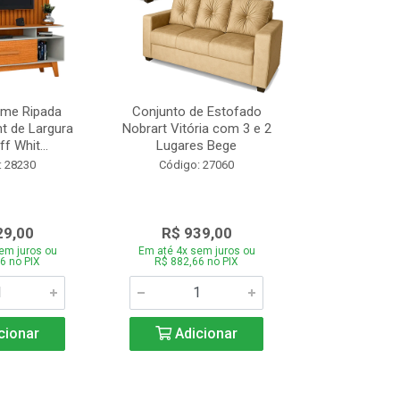
ome Ripada
Conjunto de Estofado
Cortador de C
t de Largura
Nobrart Vitória com 3 e 2
Vizzo CR
f Whit...
Lugares Bege
Código:
: 28230
Código: 27060
29,00
R$ 939,00
R$ 5
em juros ou
Em até 4x sem juros ou
Em até 4x se
6 no PIX
R$ 882,66 no PIX
R$ 51,70
cionar
Adicionar
Adic