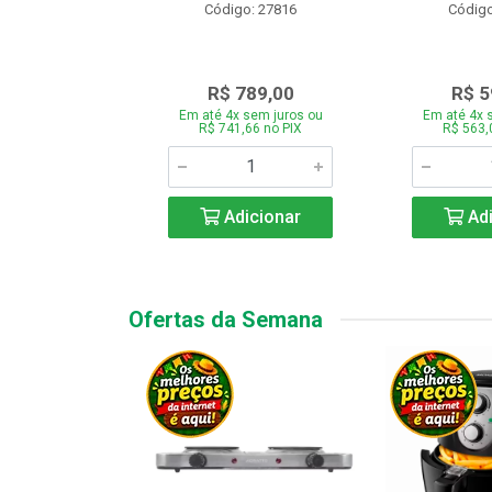
o: 28331
Código: 27816
Código
.189,00
R$ 789,00
R$ 5
 sem juros ou
Em até 4x sem juros ou
Em até 4x 
7,66 no PIX
R$ 741,66 no PIX
R$ 563,
icionar
Adicionar
Adi
Ofertas da Semana