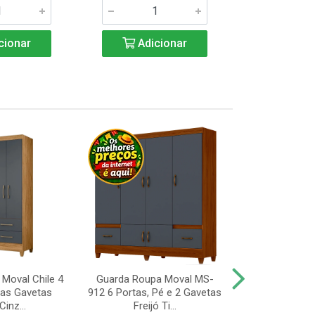
cionar
Adicionar
Adic
Moval Chile 4
Guarda Roupa Moval MS-
Guarda Roup
uas Gavetas
912 6 Portas, Pé e 2 Gavetas
Valdemóveis 
Cinz...
Freijó Ti...
Portas e 