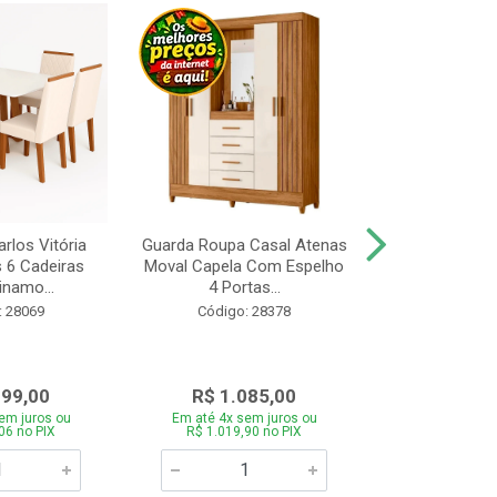
rlos Vitória
Guarda Roupa Casal Atenas
Cozinha Linea 
s 6 Cadeiras
Moval Capela Com Espelho
3 Peças Jeq
inamo...
4 Portas...
Código:
: 28069
Código: 28378
099,00
R$ 1.085,00
R$ 1.8
em juros ou
Em até 4x sem juros ou
Em até 4x se
06 no PIX
R$ 1.019,90 no PIX
R$ 1.785,0