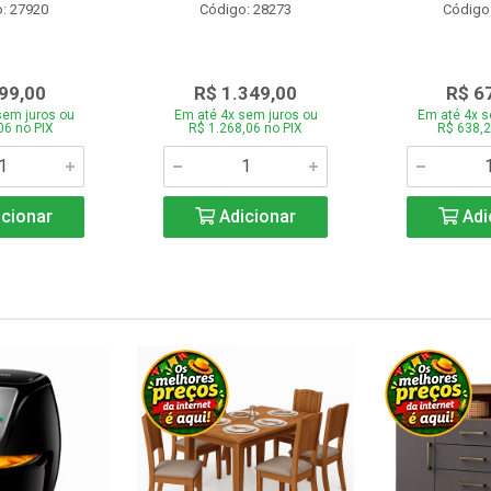
: 27920
Código: 28273
Código
99,00
R$ 1.349,00
R$ 6
sem juros ou
Em até 4x sem juros ou
Em até 4x s
06 no PIX
R$ 1.268,06 no PIX
R$ 638,2
cionar
Adicionar
Adi