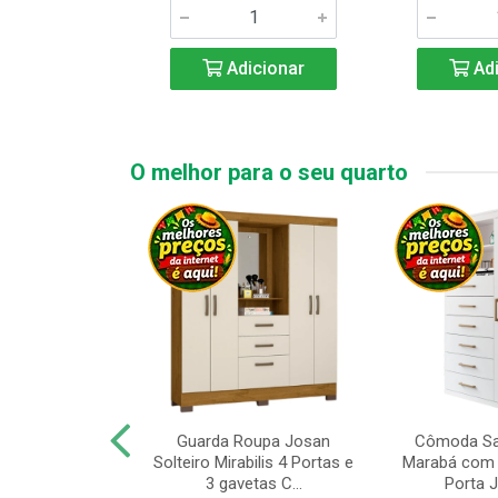
icionar
Adicionar
Adi
O melhor para o seu quarto
upa de Casal
Guarda Roupa Josan
Cômoda Sa
s Andorinha 6
Solteiro Mirabilis 4 Portas e
Marabá com 
e 2 Gav...
3 gavetas C...
Porta Je