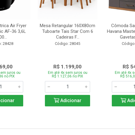
trica Air Fryer
Mesa Retangular 160X80cm
Cômoda San
ic AF-36 3,6L
Tuboarte Tais Star Com 6
Havana Master
0...
Cadeiras F...
Gavetas
: 28428
Código: 28045
Código
69,00
R$ 1.199,00
R$ 5
sem juros ou
Em até 4x sem juros ou
Em até 4x s
86 no PIX
R$ 1.127,06 no PIX
R$ 516,0
cionar
Adicionar
Adi