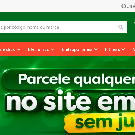
Já é
mestico
Eletronico
Eletroportáteis
Fitness