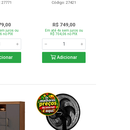
: 27771
Código: 27421
Código:
79,00
R$ 749,00
R$ 1.1
em juros ou
Em até 4x sem juros ou
Em até 4x se
6 no PIX
R$ 704,06 no PIX
R$ 1.117,6
cionar
Adicionar
Adic