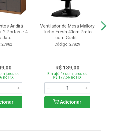
tos Andirá
Ventilador de Mesa Mallory
Batedeira Mond
 2 Portas e 4
Turbo Fresh 40cm Preto
44 com 3 Velo
 Jato...
com Grafit...
22
: 27982
Código: 27829
Código:
49,00
R$ 189,00
R$ 12
em juros ou
Em até 4x sem juros ou
Em até 4x se
6 no PIX
R$ 177,66 no PIX
R$ 121,26
cionar
Adicionar
Adic