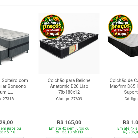
 Solteiro com
Colchão para Beliche
Colchão de C
iliar Bonsono
Anatomic D20 Liso
Maxfirm D65
um L...
78x188x12
Suporta
: 27318
Código: 27609
Código
29,00
R$ 165,00
R$ 1.
sem juros ou
Em até 4x sem juros ou
Em até 4x s
26 no PIX
R$ 155,10 no PIX
R$ 986,0