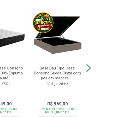
asal Bonsono
Base Baú Tipo Casal
Cama Box 
 100% Espuma
Bonsono Suede Cinza com
Bonsono Me
 até...
pés em madeira 1...
Molas L138x
: 27321
Código: 28446
Código:
049,00
R$ 969,00
R$ 75
em juros ou
Em até 4x sem juros ou
Em até 4x se
6 no PIX
R$ 910,86 no PIX
R$ 713,46