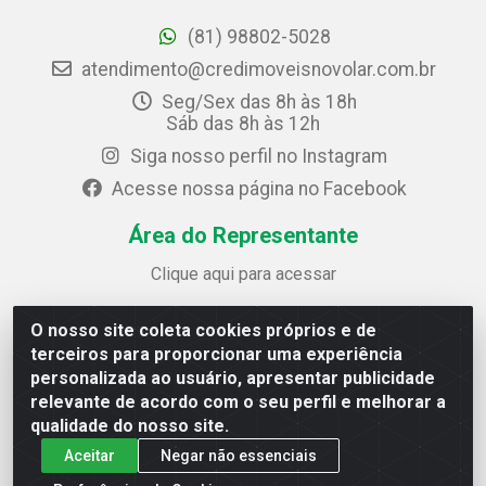
(81) 98802-5028
atendimento@credimoveisnovolar.com.br
Seg/Sex das 8h às 18h
Sáb das 8h às 12h
Siga nosso perfil no Instagram
Acesse nossa página no Facebook
Área do Representante
Clique aqui para acessar
O nosso site coleta cookies próprios e de
Credimóveis Novolar Ltda
terceiros para proporcionar uma experiência
Rua José Alves Bezerra, 430 - Prazeres - Jaboatão dos
personalizada ao usuário, apresentar publicidade
Guararapes / PE - CEP 54.325-610
relevante de acordo com o seu perfil e melhorar a
CNPJ: 09.930.165/0013-70
qualidade do nosso site.
Aceitar
Negar não essenciais