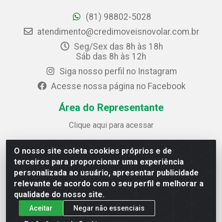
(81) 98802-5028
atendimento@credimoveisnovolar.com.br
Seg/Sex das 8h às 18h
Sáb das 8h às 12h
Siga nosso perfil no Instagram
Acesse nossa página no Facebook
Área do Representante
Clique aqui para acessar
O nosso site coleta cookies próprios e de
Credimóveis Novolar Ltda
terceiros para proporcionar uma experiência
Rua José Alves Bezerra, 430 - Prazeres - Jaboatão dos
personalizada ao usuário, apresentar publicidade
Guararapes / PE - CEP 54.325-610
relevante de acordo com o seu perfil e melhorar a
CNPJ: 09.930.165/0013-70
qualidade do nosso site.
Aceitar
Negar não essenciais