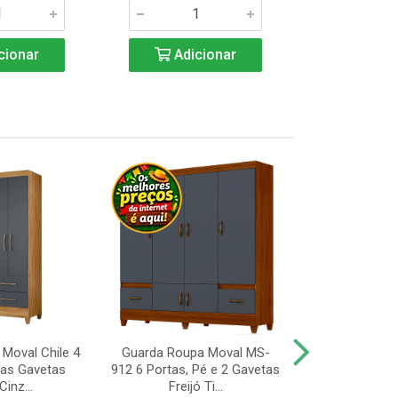
cionar
Adicionar
Adic
Moval Chile 4
Guarda Roupa Moval MS-
Guarda Roup
uas Gavetas
912 6 Portas, Pé e 2 Gavetas
Valdemóveis 
Cinz...
Freijó Ti...
Portas e 