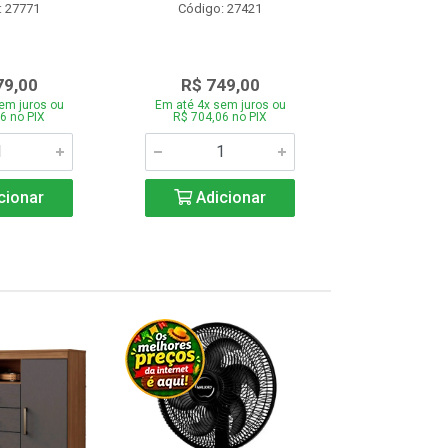
: 27771
Código: 27421
Código:
79,00
R$ 749,00
R$ 1.1
em juros ou
Em até 4x sem juros ou
Em até 4x se
6 no PIX
R$ 704,06 no PIX
R$ 1.117,6
cionar
Adicionar
Adic