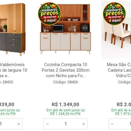
 Valdemóveis
Cozinha Compacta 10
Mesa São Ca
 de largura 10
Portas 2 Gavetas 200cm
Cadeira Lai
s e...
com Nicho para Fo...
Vidro/C
: 28455
Código: 28436
Código
339,00
R$ 1.349,00
R$ 2.
sem juros ou
Em até 4x sem juros ou
Em até 4x s
,66 no PIX
R$ 1.268,06 no PIX
R$ 1.973,