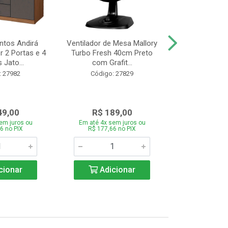
tos Andirá
Ventilador de Mesa Mallory
Batedeira Mond
 2 Portas e 4
Turbo Fresh 40cm Preto
44 com 3 Velo
 Jato...
com Grafit...
22
: 27982
Código: 27829
Código:
49,00
R$ 189,00
R$ 12
em juros ou
Em até 4x sem juros ou
Em até 4x se
6 no PIX
R$ 177,66 no PIX
R$ 121,26
cionar
Adicionar
Adic