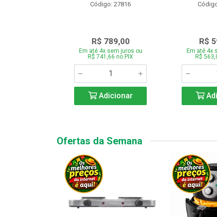
o: 28331
Código: 27816
Código
.189,00
R$ 789,00
R$ 5
 sem juros ou
Em até 4x sem juros ou
Em até 4x 
7,66 no PIX
R$ 741,66 no PIX
R$ 563,
icionar
Adicionar
Adi
Ofertas da Semana