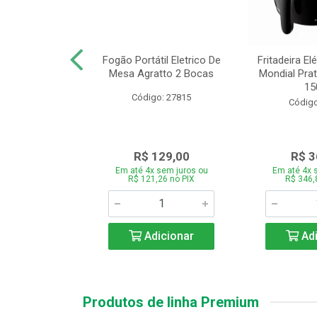
or Mondial Easy
Fogão Portátil Eletrico De
Fritadeira Elé
 2,2L Preto 2
Mesa Agratto 2 Bocas
Mondial Prat
ocid...
150
Código: 27815
o: 26833
Código
119,00
R$ 129,00
R$ 3
 sem juros ou
Em até 4x sem juros ou
Em até 4x 
,86 no PIX
R$ 121,26 no PIX
R$ 346,
icionar
Adicionar
Adi
Produtos de linha Premium