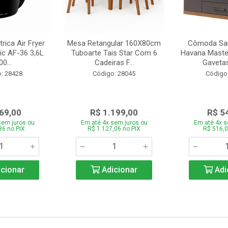
trica Air Fryer
Mesa Retangular 160X80cm
Cômoda San
ic AF-36 3,6L
Tuboarte Tais Star Com 6
Havana Master
0...
Cadeiras F...
Gavetas
: 28428
Código: 28045
Código
69,00
R$ 1.199,00
R$ 5
sem juros ou
Em até 4x sem juros ou
Em até 4x s
86 no PIX
R$ 1.127,06 no PIX
R$ 516,0
cionar
Adicionar
Adi