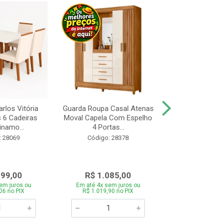
rlos Vitória
Guarda Roupa Casal Atenas
Cozinha Linea 
s 6 Cadeiras
Moval Capela Com Espelho
3 Peças Jeq
inamo...
4 Portas...
Código:
: 28069
Código: 28378
099,00
R$ 1.085,00
R$ 1.8
em juros ou
Em até 4x sem juros ou
Em até 4x se
06 no PIX
R$ 1.019,90 no PIX
R$ 1.785,0