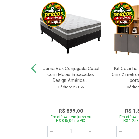
a Brasil Selene
Cama Box Conjugada Casal
Kit Cozinha
equitiba Off
com Molas Ensacadas
Onix 2 metros
Design América ...
porta
o: 28325
Código: 27156
Código
.899,00
R$ 899,00
R$ 1.
 sem juros ou
Em até 4x sem juros ou
Em até 4x 
5,06 no PIX
R$ 845,06 no PIX
R$ 1.258