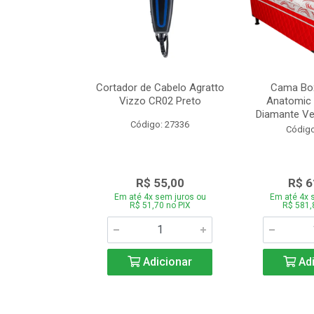
de Estofado
Cortador de Cabelo Agratto
Cama Box
ória com 3 e 2
Vizzo CR02 Preto
Anatomic 
es Bege
Diamante Ver
Código: 27336
o: 27060
Código
939,00
R$ 55,00
R$ 6
 sem juros ou
Em até 4x sem juros ou
Em até 4x 
,66 no PIX
R$ 51,70 no PIX
R$ 581,
icionar
Adicionar
Adi