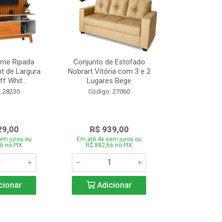
ome Ripada
Conjunto de Estofado
Cortador de C
t de Largura
Nobrart Vitória com 3 e 2
Vizzo CR
f Whit...
Lugares Bege
Código:
: 28230
Código: 27060
29,00
R$ 939,00
R$ 5
em juros ou
Em até 4x sem juros ou
Em até 4x se
6 no PIX
R$ 882,66 no PIX
R$ 51,70
cionar
Adicionar
Adic