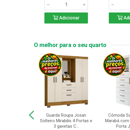
icionar
Adicionar
Adi
O melhor para o seu quarto
upa de Casal
Guarda Roupa Josan
Cômoda Sa
s Andorinha 6
Solteiro Mirabilis 4 Portas e
Marabá com 
e 2 Gav...
3 gavetas C...
Porta Je