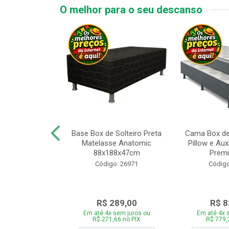
O melhor para o seu descanso
x de Casal
Base Box de Solteiro Preta
Cama Box de
Melinda com
Matelasse Anatomic
Pillow e Aux
8xP188xA64cm
88x188x47cm
Premi
o: 27499
Código: 26971
Código
759,00
R$ 289,00
R$ 8
 sem juros ou
Em até 4x sem juros ou
Em até 4x 
,46 no PIX
R$ 271,66 no PIX
R$ 779,