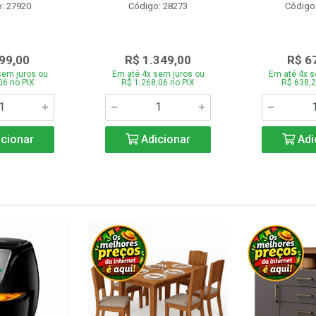
: 27920
Código: 28273
Código
99,00
R$ 1.349,00
R$ 6
sem juros ou
Em até 4x sem juros ou
Em até 4x s
06 no PIX
R$ 1.268,06 no PIX
R$ 638,2
cionar
Adicionar
Adi