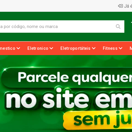
Já é
mestico
Eletronico
Eletroportáteis
Fitness