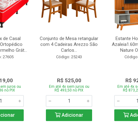
 de Casal
Conjunto de Mesa retangular
Estante H
Ortopédico
com 4 Cadeiras Arezzo São
Azaleia1.60m
melho Grát...
Carlos...
Nature Of
: 27605
Código: 25243
Código
19,00
R$ 525,00
R$ 9
sem juros ou
Em até 4x sem juros ou
Em até 4x s
86 no PIX
R$ 493,50 no PIX
R$ 873,2
cionar
Adicionar
Adi