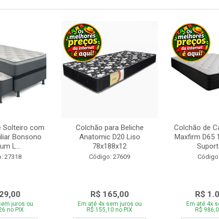
 Solteiro com
Colchão para Beliche
Colchão de C
iliar Bonsono
Anatomic D20 Liso
Maxfirm D65
um L...
78x188x12
Suporta
: 27318
Código: 27609
Código
29,00
R$ 165,00
R$ 1.
sem juros ou
Em até 4x sem juros ou
Em até 4x s
26 no PIX
R$ 155,10 no PIX
R$ 986,0