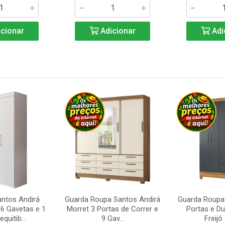
cionar
Adicionar
Adi
ntos Andirá
Guarda Roupa Santos Andirá
Guarda Roupa 
6 Gavetas e 1
Morret 3 Portas de Correr e
Portas e D
quitib...
9 Gav...
Freijó 