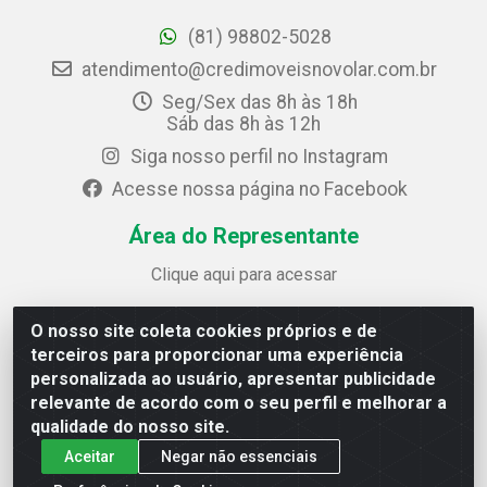
(81) 98802-5028
atendimento@credimoveisnovolar.com.br
Seg/Sex das 8h às 18h
Sáb das 8h às 12h
Siga nosso perfil no Instagram
Acesse nossa página no Facebook
Área do Representante
Clique aqui para acessar
O nosso site coleta cookies próprios e de
Credimóveis Novolar Ltda
terceiros para proporcionar uma experiência
Rua José Alves Bezerra, 430 - Prazeres - Jaboatão dos
personalizada ao usuário, apresentar publicidade
Guararapes / PE - CEP 54.325-610
relevante de acordo com o seu perfil e melhorar a
CNPJ: 09.930.165/0013-70
qualidade do nosso site.
Aceitar
Negar não essenciais