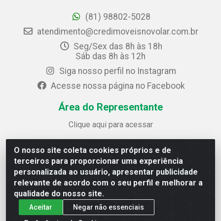
(81) 98802-5028
atendimento@credimoveisnovolar.com.br
Seg/Sex das 8h às 18h
Sáb das 8h às 12h
Siga nosso perfil no Instagram
Acesse nossa página no Facebook
Área do Representante
Clique aqui para acessar
O nosso site coleta cookies próprios e de
Credimóveis Novolar Ltda
terceiros para proporcionar uma experiência
Rua José Alves Bezerra, 430 - Prazeres - Jaboatão dos
personalizada ao usuário, apresentar publicidade
Guararapes / PE - CEP 54.325-610
relevante de acordo com o seu perfil e melhorar a
CNPJ: 09.930.165/0013-70
qualidade do nosso site.
Aceitar
Negar não essenciais