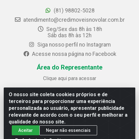
(81) 98802-5028
atendimento@credimoveisnovolar.com.br
Seg/Sex das 8h às 18h
Sáb das 8h às 12h
Siga nosso perfil no Instagram
Acesse nossa página no Facebook
Área do Representante
Clique aqui para acessar
O nosso site coleta cookies próprios e de
Credimóveis Novolar Ltda
terceiros para proporcionar uma experiência
Rua José Alves Bezerra, 430 - Prazeres - Jaboatão dos
personalizada ao usuário, apresentar publicidade
Guararapes / PE - CEP 54.325-610
relevante de acordo com o seu perfil e melhorar a
CNPJ: 09.930.165/0013-70
qualidade do nosso site.
Aceitar
Negar não essenciais