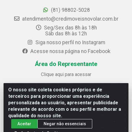
(81) 98802-5028
atendimento@credimoveisnovolar.com.br
Seg/Sex das 8h às 18h
Sáb das 8h às 12h
Siga nosso perfil no Instagram
Acesse nossa página no Facebook
Área do Representante
Clique aqui para acessar
O nosso site coleta cookies próprios e de
Credimóveis Novolar Ltda
terceiros para proporcionar uma experiência
Rua José Alves Bezerra, 430 - Prazeres - Jaboatão dos
personalizada ao usuário, apresentar publicidade
Guararapes / PE - CEP 54.325-610
relevante de acordo com o seu perfil e melhorar a
CNPJ: 09.930.165/0013-70
qualidade do nosso site.
Aceitar
Negar não essenciais