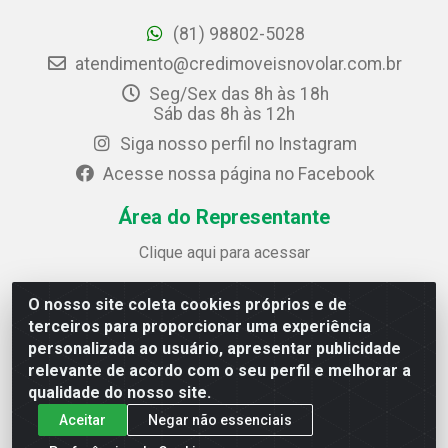
(81) 98802-5028
atendimento@credimoveisnovolar.com.br
Seg/Sex das 8h às 18h
Sáb das 8h às 12h
Siga nosso perfil no Instagram
Acesse nossa página no Facebook
Área do Representante
Clique aqui para acessar
O nosso site coleta cookies próprios e de
Credimóveis Novolar Ltda
terceiros para proporcionar uma experiência
Rua José Alves Bezerra, 430 - Prazeres - Jaboatão dos
personalizada ao usuário, apresentar publicidade
Guararapes / PE - CEP 54.325-610
relevante de acordo com o seu perfil e melhorar a
CNPJ: 09.930.165/0013-70
qualidade do nosso site.
Aceitar
Negar não essenciais