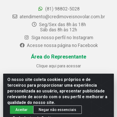
(81) 98802-5028
atendimento@credimoveisnovolar.com.br
Seg/Sex das 8h às 18h
Sáb das 8h às 12h
Siga nosso perfil no Instagram
Acesse nossa página no Facebook
Área do Representante
Clique aqui para acessar
O nosso site coleta cookies próprios e de
Credimóveis Novolar Ltda
terceiros para proporcionar uma experiência
Rua José Alves Bezerra, 430 - Prazeres - Jaboatão dos
personalizada ao usuário, apresentar publicidade
Guararapes / PE - CEP 54.325-610
relevante de acordo com o seu perfil e melhorar a
CNPJ: 09.930.165/0013-70
qualidade do nosso site.
Aceitar
Negar não essenciais