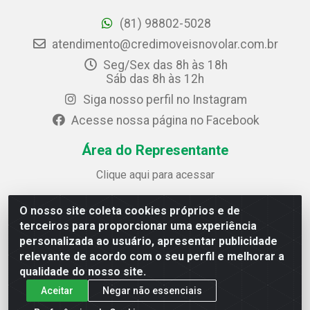
(81) 98802-5028
atendimento@credimoveisnovolar.com.br
Seg/Sex das 8h às 18h
Sáb das 8h às 12h
Siga nosso perfil no Instagram
Acesse nossa página no Facebook
Área do Representante
Clique aqui para acessar
O nosso site coleta cookies próprios e de
Credimóveis Novolar Ltda
terceiros para proporcionar uma experiência
Rua José Alves Bezerra, 430 - Prazeres - Jaboatão dos
personalizada ao usuário, apresentar publicidade
Guararapes / PE - CEP 54.325-610
relevante de acordo com o seu perfil e melhorar a
CNPJ: 09.930.165/0013-70
qualidade do nosso site.
Aceitar
Negar não essenciais