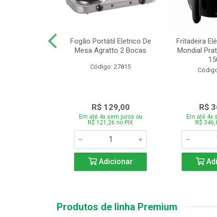
or Mondial Easy
Fogão Portátil Eletrico De
Fritadeira Elé
 2,2L Preto 2
Mesa Agratto 2 Bocas
Mondial Prat
ocid...
150
Código: 27815
o: 26833
Código
119,00
R$ 129,00
R$ 3
 sem juros ou
Em até 4x sem juros ou
Em até 4x 
,86 no PIX
R$ 121,26 no PIX
R$ 346,
icionar
Adicionar
Adi
Produtos de linha Premium