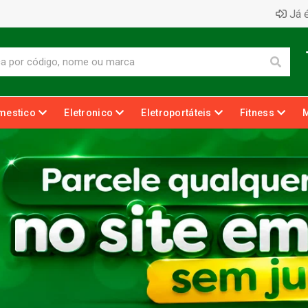
Já é
mestico
Eletronico
Eletroportáteis
Fitness