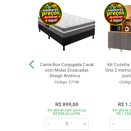
a Brasil Selene
Cama Box Conjugada Casal
Kit Cozinha
equitiba Off
com Molas Ensacadas
Onix 2 metros
Design América ...
porta
o: 28325
Código: 27156
Código
.899,00
R$ 899,00
R$ 1.
 sem juros ou
Em até 4x sem juros ou
Em até 4x 
5,06 no PIX
R$ 845,06 no PIX
R$ 1.258