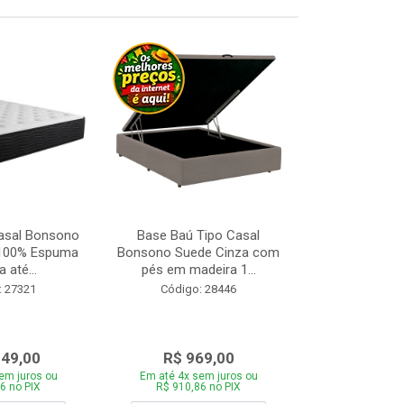
asal Bonsono
Base Baú Tipo Casal
Base Box de S
 100% Espuma
Bonsono Suede Cinza com
Matelasse
 até...
pés em madeira 1...
88x188
: 27321
Código: 28446
Código:
049,00
R$ 969,00
R$ 28
em juros ou
Em até 4x sem juros ou
Em até 4x se
6 no PIX
R$ 910,86 no PIX
R$ 271,66