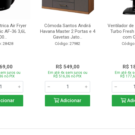
trica Air Fryer
Cômoda Santos Andirá
Ventilador de
ic AF-36 3,6L
Havana Master 2 Portas e 4
Turbo Fresh
0...
Gavetas Jato...
com Gr
: 28428
Código: 27982
Código
69,00
R$ 549,00
R$ 1
sem juros ou
Em até 4x sem juros ou
Em até 4x s
86 no PIX
R$ 516,06 no PIX
R$ 177,6
cionar
Adicionar
Adi