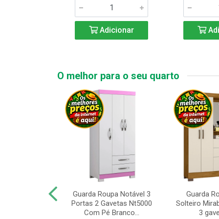
icionar
Adicionar
Adi
O melhor para o seu quarto
upa de Casal
Guarda Roupa Notável 3
Guarda R
s Andorinha 6
Portas 2 Gavetas Nt5000
Solteiro Mirab
e 2 Gav...
Com Pé Branco...
3 gave