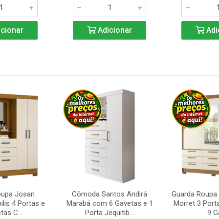
cionar
Adicionar
Adi
oupa Josan
Cômoda Santos Andirá
Guarda Roupa 
ilis 4 Portas e
Marabá com 6 Gavetas e 1
Morret 3 Port
tas C...
Porta Jequitib...
9 Ga