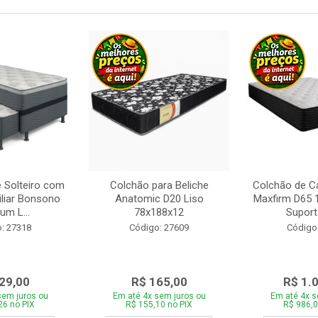
 Solteiro com
Colchão para Beliche
Colchão de C
iliar Bonsono
Anatomic D20 Liso
Maxfirm D65
um L...
78x188x12
Suporta
: 27318
Código: 27609
Código
29,00
R$ 165,00
R$ 1.
sem juros ou
Em até 4x sem juros ou
Em até 4x s
26 no PIX
R$ 155,10 no PIX
R$ 986,0