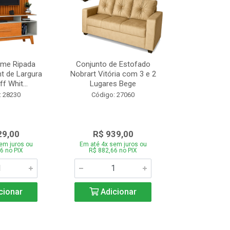
ome Ripada
Conjunto de Estofado
Cortador de C
t de Largura
Nobrart Vitória com 3 e 2
Vizzo CR
f Whit...
Lugares Bege
Código:
: 28230
Código: 27060
29,00
R$ 939,00
R$ 5
em juros ou
Em até 4x sem juros ou
Em até 4x se
6 no PIX
R$ 882,66 no PIX
R$ 51,70
cionar
Adicionar
Adic