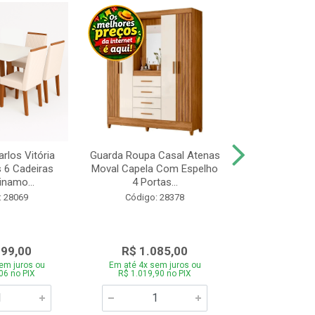
rlos Vitória
Guarda Roupa Casal Atenas
Cozinha Linea 
s 6 Cadeiras
Moval Capela Com Espelho
3 Peças Jeq
inamo...
4 Portas...
Código:
: 28069
Código: 28378
099,00
R$ 1.085,00
R$ 1.8
em juros ou
Em até 4x sem juros ou
Em até 4x se
06 no PIX
R$ 1.019,90 no PIX
R$ 1.785,0