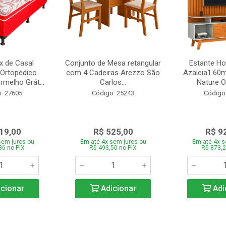
 de Casal
Conjunto de Mesa retangular
Estante H
Ortopédico
com 4 Cadeiras Arezzo São
Azaleia1.60m
melho Grát...
Carlos...
Nature Of
: 27605
Código: 25243
Código
19,00
R$ 525,00
R$ 9
sem juros ou
Em até 4x sem juros ou
Em até 4x s
86 no PIX
R$ 493,50 no PIX
R$ 873,2
cionar
Adicionar
Adi