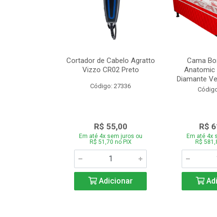
de Estofado
Cortador de Cabelo Agratto
Cama Box
ória com 3 e 2
Vizzo CR02 Preto
Anatomic 
es Bege
Diamante Ver
Código: 27336
o: 27060
Código
939,00
R$ 55,00
R$ 6
 sem juros ou
Em até 4x sem juros ou
Em até 4x 
,66 no PIX
R$ 51,70 no PIX
R$ 581,
icionar
Adicionar
Adi