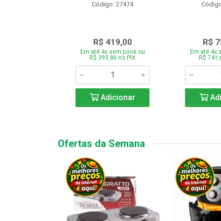
o: 28331
Código: 27474
Código
.189,00
R$ 419,00
R$ 7
 sem juros ou
Em até 4x sem juros ou
Em até 4x 
7,66 no PIX
R$ 393,86 no PIX
R$ 741,
icionar
Adicionar
Adi
Ofertas da Semana