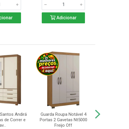
cionar
Adicionar
Adic
Santos Andirá
Guarda Roupa Notável 4
Guarda Roup
as de Correr e
Portas 2 Gavetas Nt5000
Portas, Pé 
v...
Freijo Off
Nt5000 Fr