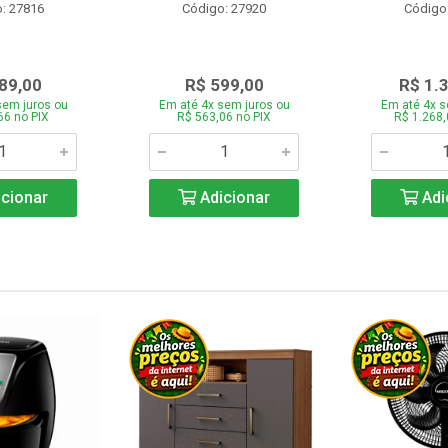
: 27816
Código: 27920
Código
89,00
R$ 599,00
R$ 1.
sem juros ou
Em até 4x sem juros ou
Em até 4x s
66 no PIX
R$ 563,06 no PIX
R$ 1.268,
cionar
Adicionar
Adi