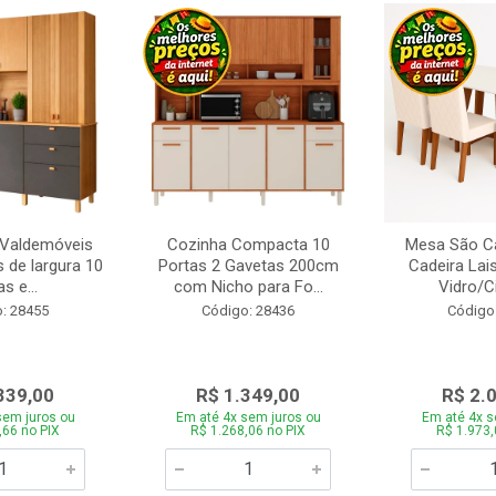
 Valdemóveis
Cozinha Compacta 10
Mesa São Ca
 de largura 10
Portas 2 Gavetas 200cm
Cadeira Lai
s e...
com Nicho para Fo...
Vidro/C
: 28455
Código: 28436
Código
339,00
R$ 1.349,00
R$ 2.
sem juros ou
Em até 4x sem juros ou
Em até 4x s
,66 no PIX
R$ 1.268,06 no PIX
R$ 1.973,