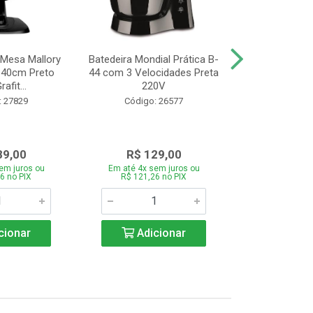
 Mesa Mallory
Batedeira Mondial Prática B-
Liquidificador
 40cm Preto
44 com 3 Velocidades Preta
Power L-550 
afit...
220V
Veloci
: 27829
Código: 26577
Código:
89,00
R$ 129,00
R$ 11
em juros ou
Em até 4x sem juros ou
Em até 4x se
6 no PIX
R$ 121,26 no PIX
R$ 111,86
cionar
Adicionar
Adic