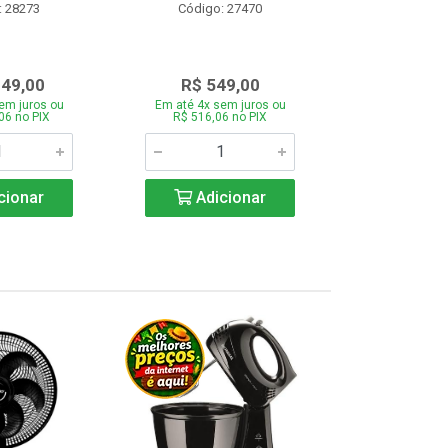
: 28273
Código: 27470
Código:
349,00
R$ 549,00
R$ 43
em juros ou
Em até 4x sem juros ou
Em até 4x se
06 no PIX
R$ 516,06 no PIX
R$ 412,66
cionar
Adicionar
Adic