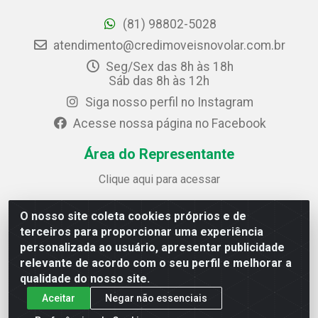
(81) 98802-5028
atendimento@credimoveisnovolar.com.br
Seg/Sex das 8h às 18h
Sáb das 8h às 12h
Siga nosso perfil no Instagram
Acesse nossa página no Facebook
Área do Representante
Clique aqui para acessar
O nosso site coleta cookies próprios e de
Credimóveis Novolar Ltda
terceiros para proporcionar uma experiência
Rua José Alves Bezerra, 430 - Prazeres - Jaboatão dos
personalizada ao usuário, apresentar publicidade
Guararapes / PE - CEP 54.325-610
relevante de acordo com o seu perfil e melhorar a
CNPJ: 09.930.165/0013-70
qualidade do nosso site.
Aceitar
Negar não essenciais