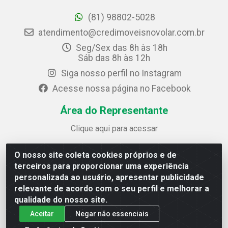
(81) 98802-5028
atendimento@credimoveisnovolar.com.br
Seg/Sex das 8h às 18h
Sáb das 8h às 12h
Siga nosso perfil no Instagram
Acesse nossa página no Facebook
Área do Representante
Clique aqui para acessar
O nosso site coleta cookies próprios e de
Credimóveis Novolar Ltda
terceiros para proporcionar uma experiência
Rua José Alves Bezerra, 430 - Prazeres - Jaboatão dos
personalizada ao usuário, apresentar publicidade
Guararapes / PE - CEP 54.325-610
relevante de acordo com o seu perfil e melhorar a
CNPJ: 09.930.165/0013-70
qualidade do nosso site.
Aceitar
Negar não essenciais