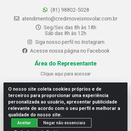
(81) 98802-5028
atendimento@credimoveisnovolar.com.br
Seg/Sex das 8h às 18h
Sáb das 8h às 12h
Siga nosso perfil no Instagram
Acesse nossa página no Facebook
Área do Representante
Clique aqui para acessar
O nosso site coleta cookies próprios e de
Credimóveis Novolar Ltda
terceiros para proporcionar uma experiência
Rua José Alves Bezerra, 430 - Prazeres - Jaboatão dos
personalizada ao usuário, apresentar publicidade
Guararapes / PE - CEP 54.325-610
relevante de acordo com o seu perfil e melhorar a
CNPJ: 09.930.165/0013-70
qualidade do nosso site.
Aceitar
Negar não essenciais