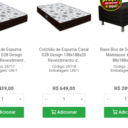
 de Espuma
Colchão de Espuma Casal
Base Box de So
o D28 Design
D28 Design 138x188x20
Matelasse 
Revestiment...
Revestimento d...
88x188
o: 26717
Código: 26718
Código:
gem: UN/1
Embalagem: UN/1
Embalage
439,00
R$ 649,00
R$ 28
icionar
Adicionar
Adic