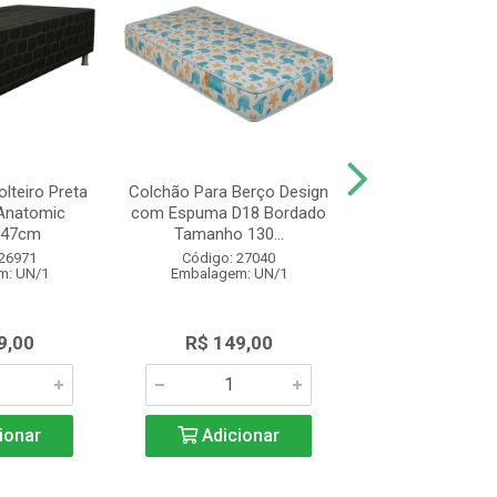
lteiro Preta
Colchão Para Berço Design
Colchão de Soltei
Anatomic
com Espuma D18 Bordado
Design Espu
x47cm
Tamanho 130...
78x188x14 Br
 26971
Código: 27040
Código: 27
m: UN/1
Embalagem: UN/1
Embalagem: 
9,00
R$ 149,00
R$ 325,
ionar
Adicionar
Adicio