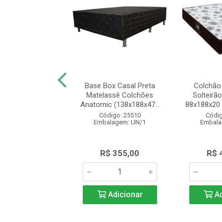
e Solteiro Beliche
Base Box Casal Preta
Colchão
n Espuma D23
Matelassê Colchões
Solteirã
88x14 Bril...
Anatomic (138x188x47...
88x188x20 
digo: 27041
Código: 25510
Códig
alagem: UN/1
Embalagem: UN/1
Embala
$ 325,00
R$ 355,00
R$ 
Adicionar
Adicionar
Ad