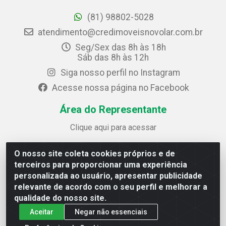
(81) 98802-5028
atendimento@credimoveisnovolar.com.br
Seg/Sex das 8h às 18h
Sáb das 8h às 12h
Siga nosso perfil no Instagram
Acesse nossa página no Facebook
Área do Representante
Clique aqui para acessar
O nosso site coleta cookies próprios e de
Credimóveis Novolar Ltda
terceiros para proporcionar uma experiência
Rua José Alves Bezerra, 430 - Prazeres - Jaboatão dos
personalizada ao usuário, apresentar publicidade
Guararapes / PE - CEP 54.325-610
relevante de acordo com o seu perfil e melhorar a
CNPJ: 09.930.165/0013-70
qualidade do nosso site.
Aceitar
Negar não essenciais