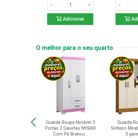
icionar
Adicionar
Adi
O melhor para o seu quarto
upa de Casal
Guarda Roupa Notável 3
Guarda R
s Andorinha 6
Portas 2 Gavetas Nt5000
Solteiro Mirab
e 2 Gav...
Com Pé Branco...
3 gave