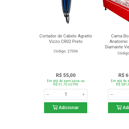
de Estofado
Cortador de Cabelo Agratto
Cama Box
ória com 3 e 2
Vizzo CR02 Preto
Anatomic 
es Bege
Diamante Ver
Código: 27336
o: 27060
Código
939,00
R$ 55,00
R$ 6
 sem juros ou
Em até 4x sem juros ou
Em até 4x 
,66 no PIX
R$ 51,70 no PIX
R$ 581,
icionar
Adicionar
Adi