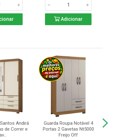
cionar
Adicionar
Adic
Santos Andirá
Guarda Roupa Notável 4
Guarda Roup
as de Correr e
Portas 2 Gavetas Nt5000
Portas, Pé 
v...
Freijo Off
Nt5000 Fr