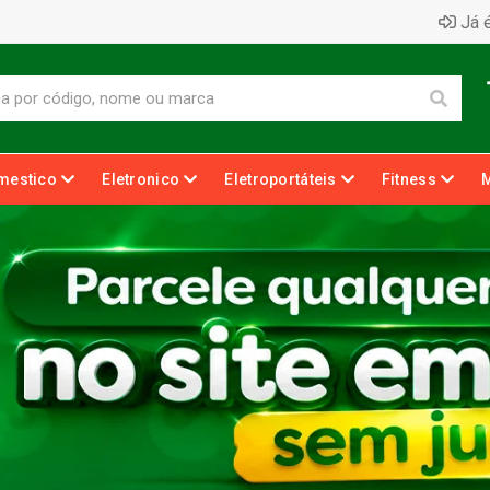
Já é
mestico
Eletronico
Eletroportáteis
Fitness