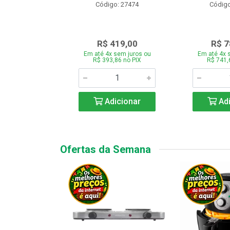
o: 28331
Código: 27474
Código
.189,00
R$ 419,00
R$ 7
 sem juros ou
Em até 4x sem juros ou
Em até 4x 
7,66 no PIX
R$ 393,86 no PIX
R$ 741,
icionar
Adicionar
Adi
Ofertas da Semana