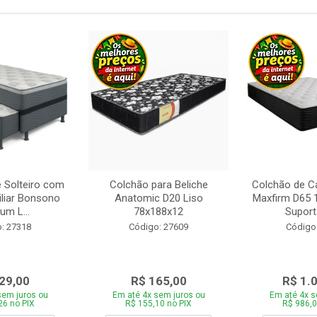
 Solteiro com
Colchão para Beliche
Colchão de C
iliar Bonsono
Anatomic D20 Liso
Maxfirm D65
um L...
78x188x12
Suporta
: 27318
Código: 27609
Código
29,00
R$ 165,00
R$ 1.
sem juros ou
Em até 4x sem juros ou
Em até 4x s
26 no PIX
R$ 155,10 no PIX
R$ 986,0