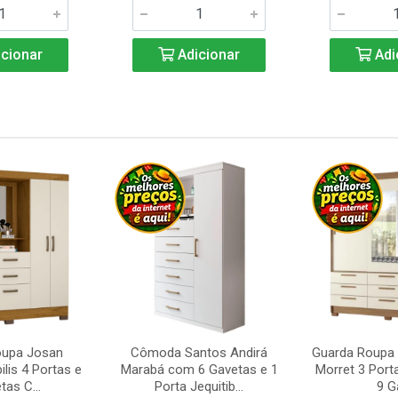
cionar
Adicionar
Adi
oupa Josan
Cômoda Santos Andirá
Guarda Roupa 
ilis 4 Portas e
Marabá com 6 Gavetas e 1
Morret 3 Port
tas C...
Porta Jequitib...
9 Ga