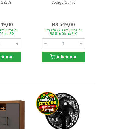
: 28273
Código: 27470
Código:
349,00
R$ 549,00
R$ 43
em juros ou
Em até 4x sem juros ou
Em até 4x se
06 no PIX
R$ 516,06 no PIX
R$ 412,66
cionar
Adicionar
Adic