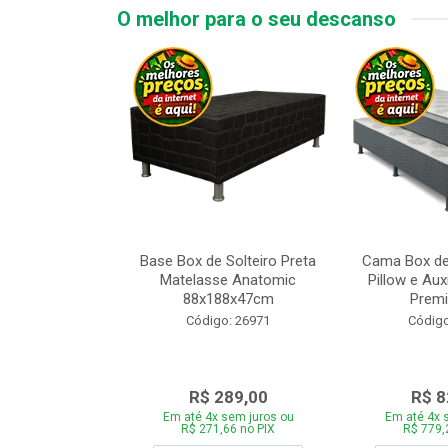
O melhor para o seu descanso
 Tipo Casal
Base Box de Solteiro Preta
Cama Box de
ede Cinza com
Matelasse Anatomic
Pillow e Aux
adeira 1...
88x188x47cm
Premi
o: 28446
Código: 26971
Código
969,00
R$ 289,00
R$ 8
 sem juros ou
Em até 4x sem juros ou
Em até 4x 
,86 no PIX
R$ 271,66 no PIX
R$ 779,