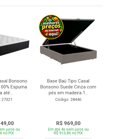
asal Bonsono
Base Baú Tipo Casal
Base Box de S
 100% Espuma
Bonsono Suede Cinza com
Matelasse
 até...
pés em madeira 1...
88x188
: 27321
Código: 28446
Código:
049,00
R$ 969,00
R$ 28
em juros ou
Em até 4x sem juros ou
Em até 4x se
6 no PIX
R$ 910,86 no PIX
R$ 271,66