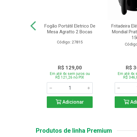
or Mondial Easy
Fogão Portátil Eletrico De
Fritadeira Elé
 2,2L Preto 2
Mesa Agratto 2 Bocas
Mondial Prat
ocid...
150
Código: 27815
o: 26833
Código
119,00
R$ 129,00
R$ 3
 sem juros ou
Em até 4x sem juros ou
Em até 4x 
,86 no PIX
R$ 121,26 no PIX
R$ 346,
icionar
Adicionar
Adi
Produtos de linha Premium