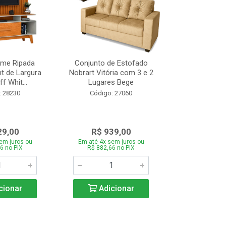
ome Ripada
Conjunto de Estofado
Cortador de C
t de Largura
Nobrart Vitória com 3 e 2
Vizzo CR
f Whit...
Lugares Bege
Código:
: 28230
Código: 27060
29,00
R$ 939,00
R$ 5
em juros ou
Em até 4x sem juros ou
Em até 4x se
6 no PIX
R$ 882,66 no PIX
R$ 51,70
cionar
Adicionar
Adic