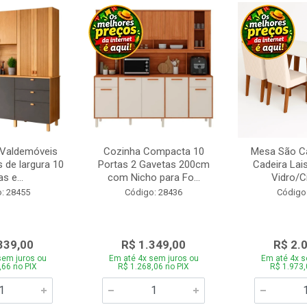
 Valdemóveis
Cozinha Compacta 10
Mesa São Ca
 de largura 10
Portas 2 Gavetas 200cm
Cadeira Lai
s e...
com Nicho para Fo...
Vidro/C
: 28455
Código: 28436
Código
339,00
R$ 1.349,00
R$ 2.
sem juros ou
Em até 4x sem juros ou
Em até 4x s
,66 no PIX
R$ 1.268,06 no PIX
R$ 1.973,