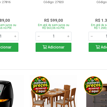
: 27816
Código: 27920
Código
89,00
R$ 599,00
R$ 1.
sem juros ou
Em até 4x sem juros ou
Em até 4x s
66 no PIX
R$ 563,06 no PIX
R$ 1.268,
cionar
Adicionar
Adi