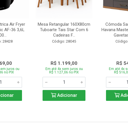
trica Air Fryer
Mesa Retangular 160X80cm
Cômoda San
ic AF-36 3,6L
Tuboarte Tais Star Com 6
Havana Master
0...
Cadeiras F...
Gavetas
: 28428
Código: 28045
Código
69,00
R$ 1.199,00
R$ 5
sem juros ou
Em até 4x sem juros ou
Em até 4x s
86 no PIX
R$ 1.127,06 no PIX
R$ 516,0
cionar
Adicionar
Adi