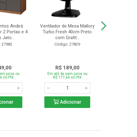
tos Andirá
Ventilador de Mesa Mallory
Batedeira Mond
 2 Portas e 4
Turbo Fresh 40cm Preto
44 com 3 Velo
 Jato...
com Grafit...
22
: 27982
Código: 27829
Código:
49,00
R$ 189,00
R$ 12
em juros ou
Em até 4x sem juros ou
Em até 4x se
6 no PIX
R$ 177,66 no PIX
R$ 121,26
cionar
Adicionar
Adic