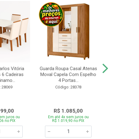
rlos Vitória
Guarda Roupa Casal Atenas
Cozinha Linea 
s 6 Cadeiras
Moval Capela Com Espelho
3 Peças Jeq
inamo...
4 Portas...
Código:
: 28069
Código: 28378
099,00
R$ 1.085,00
R$ 1.8
em juros ou
Em até 4x sem juros ou
Em até 4x se
06 no PIX
R$ 1.019,90 no PIX
R$ 1.785,0