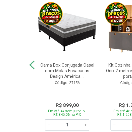
a Brasil Selene
Cama Box Conjugada Casal
Kit Cozinha
equitiba Off
com Molas Ensacadas
Onix 2 metros
Design América ...
porta
o: 28325
Código: 27156
Código
.899,00
R$ 899,00
R$ 1.
 sem juros ou
Em até 4x sem juros ou
Em até 4x 
5,06 no PIX
R$ 845,06 no PIX
R$ 1.258