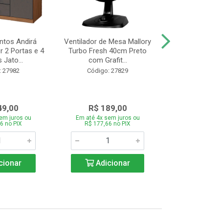
tos Andirá
Ventilador de Mesa Mallory
Batedeira Mond
 2 Portas e 4
Turbo Fresh 40cm Preto
44 com 3 Velo
 Jato...
com Grafit...
22
: 27982
Código: 27829
Código:
49,00
R$ 189,00
R$ 12
em juros ou
Em até 4x sem juros ou
Em até 4x se
6 no PIX
R$ 177,66 no PIX
R$ 121,26
cionar
Adicionar
Adic