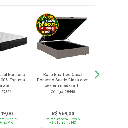
asal Bonsono
Base Baú Tipo Casal
Cama Box 
 100% Espuma
Bonsono Suede Cinza com
Bonsono Me
 até...
pés em madeira 1...
Molas L138x
: 27321
Código: 28446
Código:
049,00
R$ 969,00
R$ 75
em juros ou
Em até 4x sem juros ou
Em até 4x se
6 no PIX
R$ 910,86 no PIX
R$ 713,46