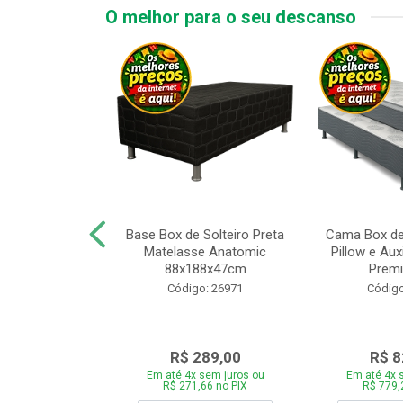
O melhor para o seu descanso
x de Casal
Base Box de Solteiro Preta
Cama Box de
Melinda com
Matelasse Anatomic
Pillow e Aux
8xP188xA64cm
88x188x47cm
Premi
o: 27499
Código: 26971
Código
759,00
R$ 289,00
R$ 8
 sem juros ou
Em até 4x sem juros ou
Em até 4x 
,46 no PIX
R$ 271,66 no PIX
R$ 779,