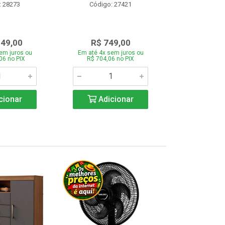
: 28273
Código: 27421
Código:
349,00
R$ 749,00
R$ 1.1
em juros ou
Em até 4x sem juros ou
Em até 4x se
06 no PIX
R$ 704,06 no PIX
R$ 1.117,6
cionar
Adicionar
Adic