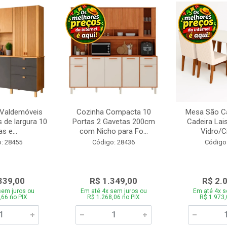
 Valdemóveis
Cozinha Compacta 10
Mesa São Ca
 de largura 10
Portas 2 Gavetas 200cm
Cadeira Lai
s e...
com Nicho para Fo...
Vidro/C
: 28455
Código: 28436
Código
339,00
R$ 1.349,00
R$ 2.
sem juros ou
Em até 4x sem juros ou
Em até 4x s
,66 no PIX
R$ 1.268,06 no PIX
R$ 1.973,