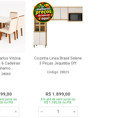
rlos Vitória
Cozinha Linea Brasil Selene
Cama Box Con
s 6 Cadeiras
3 Peças Jequitiba Off
com Molas 
inamo...
Design Am
Código: 28325
: 28069
Código:
099,00
R$ 1.899,00
R$ 89
em juros ou
Em até 4x sem juros ou
Em até 4x se
06 no PIX
R$ 1.785,06 no PIX
R$ 845,06