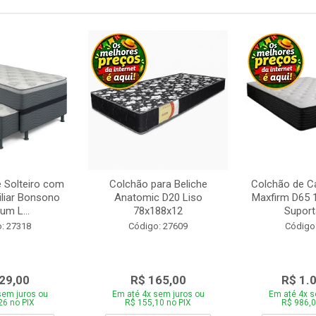
 Solteiro com
Colchão para Beliche
Colchão de C
iliar Bonsono
Anatomic D20 Liso
Maxfirm D65
um L...
78x188x12
Suporta
: 27318
Código: 27609
Código
29,00
R$ 165,00
R$ 1.
sem juros ou
Em até 4x sem juros ou
Em até 4x s
26 no PIX
R$ 155,10 no PIX
R$ 986,0