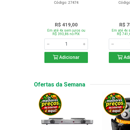
o: 28331
Código: 27474
Código
.189,00
R$ 419,00
R$ 7
 sem juros ou
Em até 4x sem juros ou
Em até 4x 
7,66 no PIX
R$ 393,86 no PIX
R$ 741,
icionar
Adicionar
Adi
Ofertas da Semana