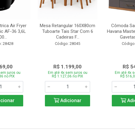
trica Air Fryer
Mesa Retangular 160X80cm
Cômoda San
ic AF-36 3,6L
Tuboarte Tais Star Com 6
Havana Master
0...
Cadeiras F...
Gavetas
: 28428
Código: 28045
Código
69,00
R$ 1.199,00
R$ 5
sem juros ou
Em até 4x sem juros ou
Em até 4x s
86 no PIX
R$ 1.127,06 no PIX
R$ 516,0
cionar
Adicionar
Adi