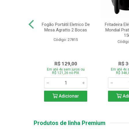
or Mondial Easy
Fogão Portátil Eletrico De
Fritadeira Elé
 2,2L Preto 2
Mesa Agratto 2 Bocas
Mondial Prat
ocid...
150
Código: 27815
o: 26833
Código
119,00
R$ 129,00
R$ 3
 sem juros ou
Em até 4x sem juros ou
Em até 4x 
,86 no PIX
R$ 121,26 no PIX
R$ 346,
icionar
Adicionar
Adi
Produtos de linha Premium