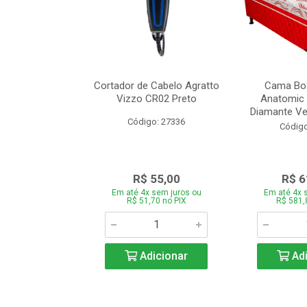
de Estofado
Cortador de Cabelo Agratto
Cama Box
ória com 3 e 2
Vizzo CR02 Preto
Anatomic 
es Bege
Diamante Ver
Código: 27336
o: 27060
Código
939,00
R$ 55,00
R$ 6
 sem juros ou
Em até 4x sem juros ou
Em até 4x 
,66 no PIX
R$ 51,70 no PIX
R$ 581,
icionar
Adicionar
Adi