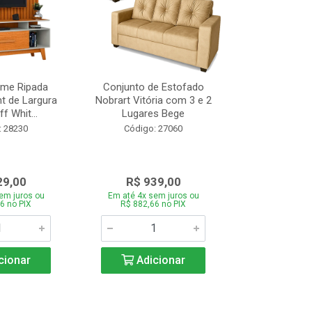
ome Ripada
Conjunto de Estofado
Cortador de C
t de Largura
Nobrart Vitória com 3 e 2
Vizzo CR
f Whit...
Lugares Bege
Código:
: 28230
Código: 27060
29,00
R$ 939,00
R$ 5
em juros ou
Em até 4x sem juros ou
Em até 4x se
6 no PIX
R$ 882,66 no PIX
R$ 51,70
cionar
Adicionar
Adic