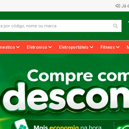
Já é
mestico
Eletronico
Eletroportáteis
Fitness