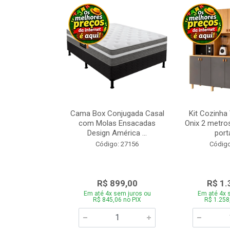
a Brasil Selene
Cama Box Conjugada Casal
Kit Cozinha
equitiba Off
com Molas Ensacadas
Onix 2 metros
Design América ...
porta
o: 28325
Código: 27156
Código
.899,00
R$ 899,00
R$ 1.
 sem juros ou
Em até 4x sem juros ou
Em até 4x 
5,06 no PIX
R$ 845,06 no PIX
R$ 1.258