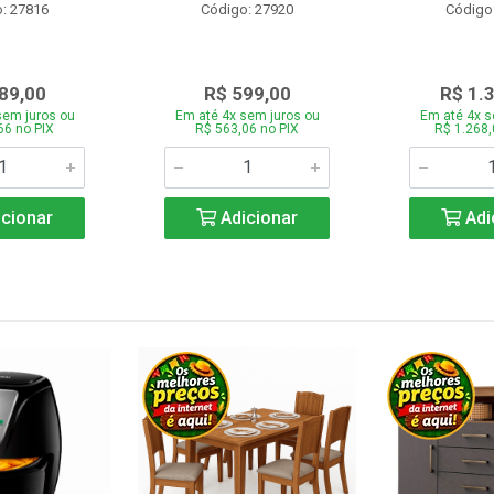
: 27816
Código: 27920
Código
89,00
R$ 599,00
R$ 1.
sem juros ou
Em até 4x sem juros ou
Em até 4x s
66 no PIX
R$ 563,06 no PIX
R$ 1.268,
cionar
Adicionar
Adi