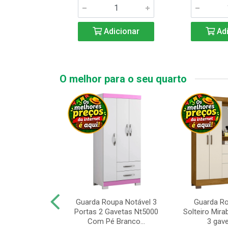
icionar
Adicionar
Adi
O melhor para o seu quarto
upa de Casal
Guarda Roupa Notável 3
Guarda R
s Andorinha 6
Portas 2 Gavetas Nt5000
Solteiro Mirab
e 2 Gav...
Com Pé Branco...
3 gave