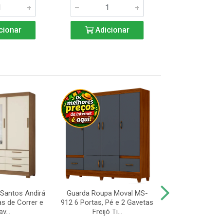
cionar
Adicionar
Adic
Santos Andirá
Guarda Roupa Moval MS-
Guarda Roup
as de Correr e
912 6 Portas, Pé e 2 Gavetas
Valdemóveis 
v...
Freijó Ti...
Portas e 