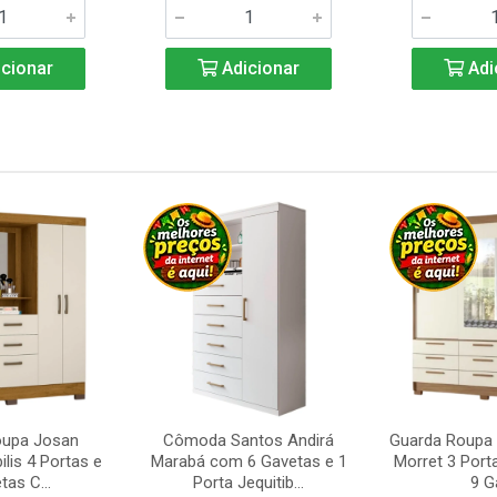
cionar
Adicionar
Adi
oupa Josan
Cômoda Santos Andirá
Guarda Roupa 
ilis 4 Portas e
Marabá com 6 Gavetas e 1
Morret 3 Port
tas C...
Porta Jequitib...
9 Ga