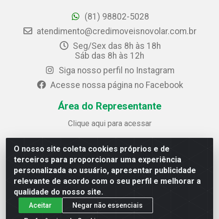
(81) 98802-5028
atendimento@credimoveisnovolar.com.br
Seg/Sex das 8h às 18h
Sáb das 8h às 12h
Siga nosso perfil no Instagram
Acesse nossa página no Facebook
Área do Representante
Clique aqui para acessar
O nosso site coleta cookies próprios e de
Credimóveis Novolar Ltda
terceiros para proporcionar uma experiência
Rua José Alves Bezerra, 430 - Prazeres - Jaboatão dos
personalizada ao usuário, apresentar publicidade
Guararapes / PE - CEP 54.325-610
relevante de acordo com o seu perfil e melhorar a
CNPJ: 09.930.165/0013-70
qualidade do nosso site.
Aceitar
Negar não essenciais