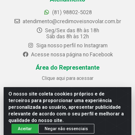
(81) 98802-5028
atendimento@credimoveisnovolar.com.br
Seg/Sex das 8h às 18h
Sáb das 8h às 12h
Siga nosso perfil no Instagram
Acesse nossa página no Facebook
Área do Representante
Clique aqui para acessar
O nosso site coleta cookies próprios e de
Credimóveis Novolar Ltda
terceiros para proporcionar uma experiência
Rua José Alves Bezerra, 430 - Prazeres - Jaboatão dos
personalizada ao usuário, apresentar publicidade
Guararapes / PE - CEP 54.325-610
relevante de acordo com o seu perfil e melhorar a
CNPJ: 09.930.165/0013-70
qualidade do nosso site.
Aceitar
Negar não essenciais