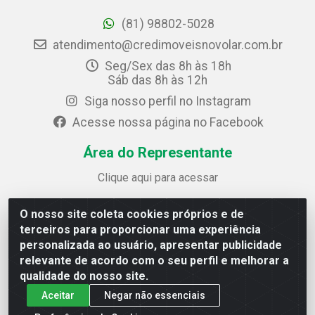
(81) 98802-5028
atendimento@credimoveisnovolar.com.br
Seg/Sex das 8h às 18h
Sáb das 8h às 12h
Siga nosso perfil no Instagram
Acesse nossa página no Facebook
Área do Representante
Clique aqui para acessar
O nosso site coleta cookies próprios e de
Credimóveis Novolar Ltda
terceiros para proporcionar uma experiência
Rua José Alves Bezerra, 430 - Prazeres - Jaboatão dos
personalizada ao usuário, apresentar publicidade
Guararapes / PE - CEP 54.325-610
relevante de acordo com o seu perfil e melhorar a
CNPJ: 09.930.165/0013-70
qualidade do nosso site.
Aceitar
Negar não essenciais