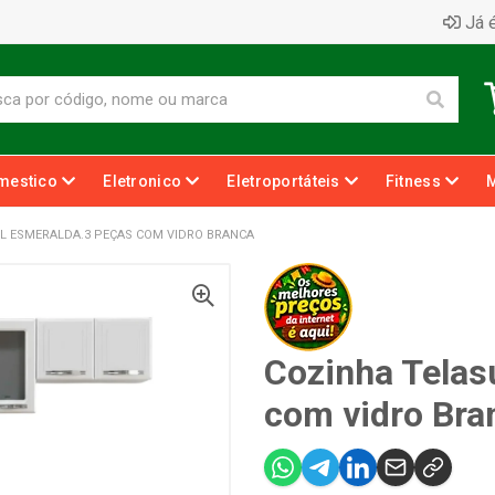
Já é
mestico
Eletronico
Eletroportáteis
Fitness
L ESMERALDA.3 PEÇAS COM VIDRO BRANCA
Cozinha Telas
com vidro Bra