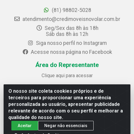
(81) 98802-5028
atendimento@credimoveisnovolar.com.br
Seg/Sex das 8h às 18h
Sáb das 8h às 12h
Siga nosso perfil no Instagram
Acesse nossa página no Facebook
Área do Representante
Clique aqui para acessar
O nosso site coleta cookies próprios e de
Credimóveis Novolar Ltda
terceiros para proporcionar uma experiência
Rua José Alves Bezerra, 430 - Prazeres - Jaboatão dos
personalizada ao usuário, apresentar publicidade
Guararapes / PE - CEP 54.325-610
relevante de acordo com o seu perfil e melhorar a
CNPJ: 09.930.165/0013-70
qualidade do nosso site.
Aceitar
Negar não essenciais