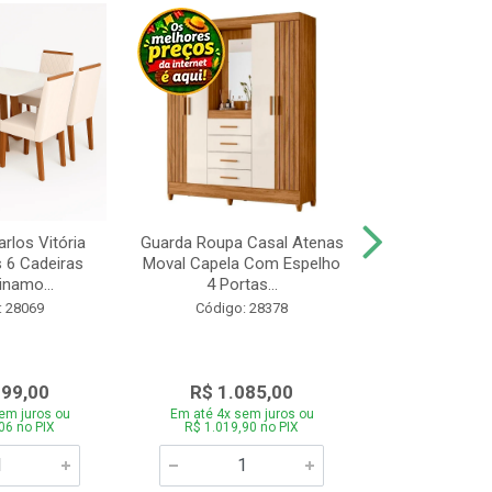
rlos Vitória
Guarda Roupa Casal Atenas
Cozinha Linea 
s 6 Cadeiras
Moval Capela Com Espelho
3 Peças Jeq
inamo...
4 Portas...
Código:
: 28069
Código: 28378
099,00
R$ 1.085,00
R$ 1.8
em juros ou
Em até 4x sem juros ou
Em até 4x se
06 no PIX
R$ 1.019,90 no PIX
R$ 1.785,0