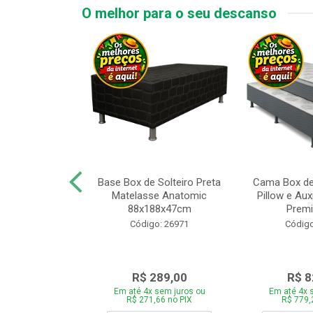
O melhor para o seu descanso
x de Casal
Base Box de Solteiro Preta
Cama Box de
Melinda com
Matelasse Anatomic
Pillow e Aux
8xP188xA64cm
88x188x47cm
Premi
o: 27499
Código: 26971
Código
759,00
R$ 289,00
R$ 8
 sem juros ou
Em até 4x sem juros ou
Em até 4x 
,46 no PIX
R$ 271,66 no PIX
R$ 779,