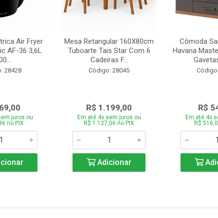
trica Air Fryer
Mesa Retangular 160X80cm
Cômoda San
ic AF-36 3,6L
Tuboarte Tais Star Com 6
Havana Master
0...
Cadeiras F...
Gavetas
: 28428
Código: 28045
Código
69,00
R$ 1.199,00
R$ 5
sem juros ou
Em até 4x sem juros ou
Em até 4x s
86 no PIX
R$ 1.127,06 no PIX
R$ 516,0
cionar
Adicionar
Adi