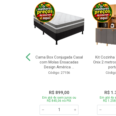
a Brasil Selene
Cama Box Conjugada Casal
Kit Cozinha
equitiba Off
com Molas Ensacadas
Onix 2 metros
Design América ...
porta
o: 28325
Código: 27156
Código
.899,00
R$ 899,00
R$ 1.
 sem juros ou
Em até 4x sem juros ou
Em até 4x 
5,06 no PIX
R$ 845,06 no PIX
R$ 1.258