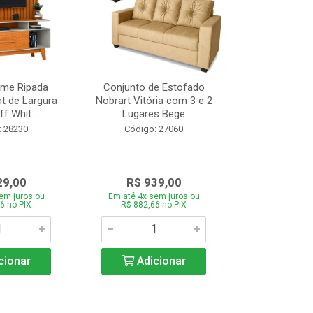
ome Ripada
Conjunto de Estofado
Cortador de C
t de Largura
Nobrart Vitória com 3 e 2
Vizzo CR
f Whit...
Lugares Bege
Código:
: 28230
Código: 27060
29,00
R$ 939,00
R$ 5
em juros ou
Em até 4x sem juros ou
Em até 4x se
6 no PIX
R$ 882,66 no PIX
R$ 51,70
cionar
Adicionar
Adic