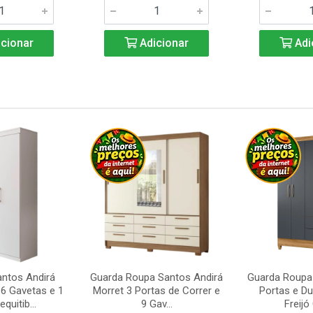
cionar
Adicionar
Adi
ntos Andirá
Guarda Roupa Santos Andirá
Guarda Roupa 
6 Gavetas e 1
Morret 3 Portas de Correr e
Portas e D
quitib...
9 Gav...
Freijó 