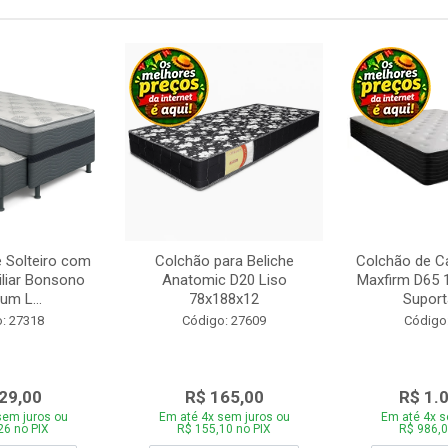
 Solteiro com
Colchão para Beliche
Colchão de C
iliar Bonsono
Anatomic D20 Liso
Maxfirm D65
um L...
78x188x12
Suporta
: 27318
Código: 27609
Código
29,00
R$ 165,00
R$ 1.
sem juros ou
Em até 4x sem juros ou
Em até 4x s
26 no PIX
R$ 155,10 no PIX
R$ 986,0