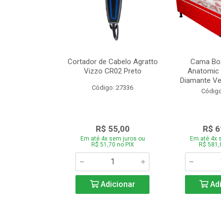
de Estofado
Cortador de Cabelo Agratto
Cama Box
ória com 3 e 2
Vizzo CR02 Preto
Anatomic 
es Bege
Diamante Ver
Código: 27336
o: 27060
Código
939,00
R$ 55,00
R$ 6
 sem juros ou
Em até 4x sem juros ou
Em até 4x 
,66 no PIX
R$ 51,70 no PIX
R$ 581,
icionar
Adicionar
Adi