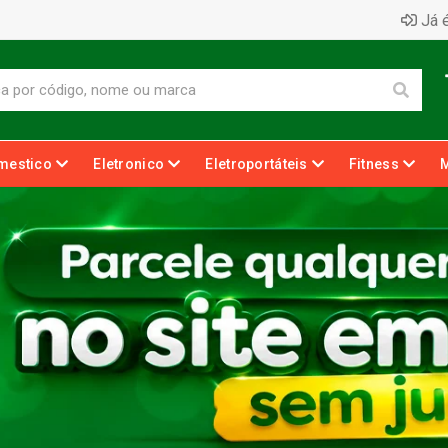
Já é
mestico
Eletronico
Eletroportáteis
Fitness