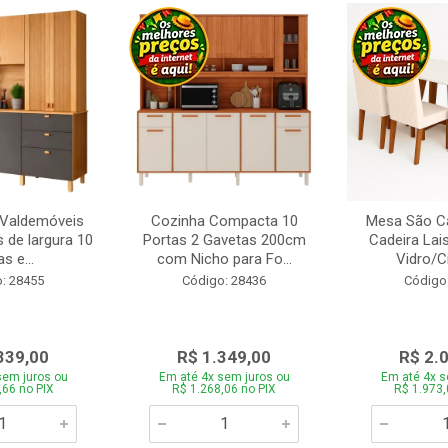
 Valdemóveis
Cozinha Compacta 10
Mesa São Ca
 de largura 10
Portas 2 Gavetas 200cm
Cadeira Lai
s e...
com Nicho para Fo...
Vidro/C
: 28455
Código: 28436
Código
339,00
R$ 1.349,00
R$ 2.
sem juros ou
Em até 4x sem juros ou
Em até 4x s
,66 no PIX
R$ 1.268,06 no PIX
R$ 1.973,