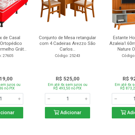
 de Casal
Conjunto de Mesa retangular
Estante H
Ortopédico
com 4 Cadeiras Arezzo São
Azaleia1.60m
melho Grát...
Carlos...
Nature Of
: 27605
Código: 25243
Código
19,00
R$ 525,00
R$ 9
sem juros ou
Em até 4x sem juros ou
Em até 4x s
86 no PIX
R$ 493,50 no PIX
R$ 873,2
cionar
Adicionar
Adi