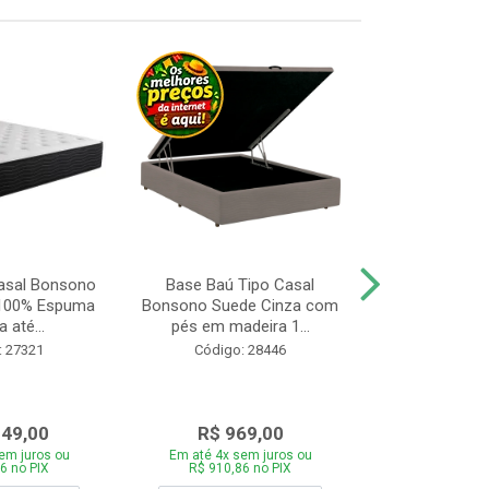
asal Bonsono
Base Baú Tipo Casal
Cama Box 
 100% Espuma
Bonsono Suede Cinza com
Bonsono Me
 até...
pés em madeira 1...
Molas L138x
: 27321
Código: 28446
Código:
049,00
R$ 969,00
R$ 75
em juros ou
Em até 4x sem juros ou
Em até 4x se
6 no PIX
R$ 910,86 no PIX
R$ 713,46