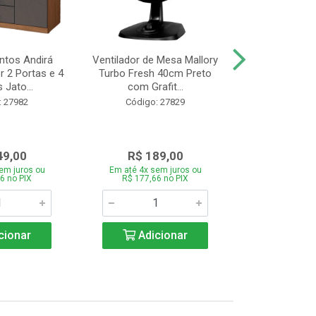
tos Andirá
Ventilador de Mesa Mallory
Batedeira Mond
 2 Portas e 4
Turbo Fresh 40cm Preto
44 com 3 Velo
 Jato...
com Grafit...
22
: 27982
Código: 27829
Código:
49,00
R$ 189,00
R$ 12
em juros ou
Em até 4x sem juros ou
Em até 4x se
6 no PIX
R$ 177,66 no PIX
R$ 121,26
cionar
Adicionar
Adic