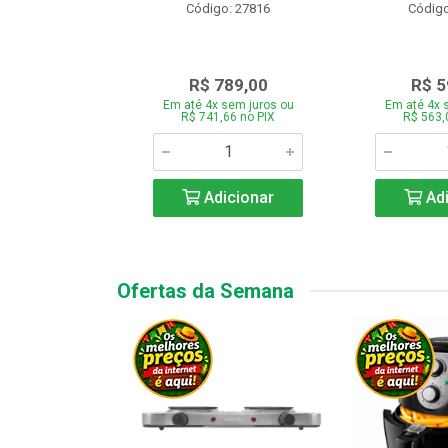
o: 28331
Código: 27816
Código
.189,00
R$ 789,00
R$ 5
 sem juros ou
Em até 4x sem juros ou
Em até 4x 
7,66 no PIX
R$ 741,66 no PIX
R$ 563,
icionar
Adicionar
Adi
Ofertas da Semana