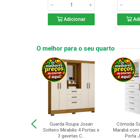
icionar
Adicionar
Adi
O melhor para o seu quarto
upa de Casal
Guarda Roupa Josan
Cômoda Sa
s Andorinha 6
Solteiro Mirabilis 4 Portas e
Marabá com 
e 2 Gav...
3 gavetas C...
Porta Je