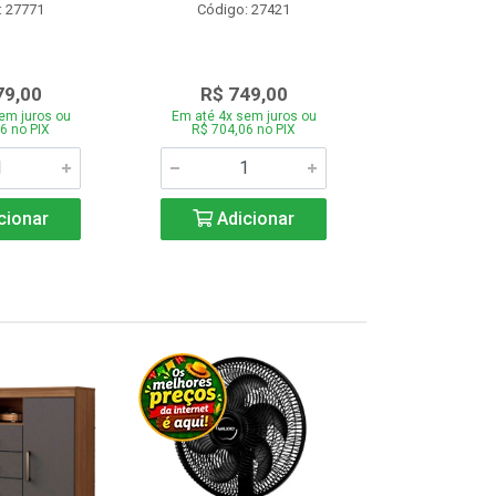
: 27771
Código: 27421
Código:
79,00
R$ 749,00
R$ 1.1
em juros ou
Em até 4x sem juros ou
Em até 4x se
6 no PIX
R$ 704,06 no PIX
R$ 1.117,6
cionar
Adicionar
Adic