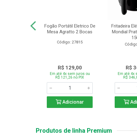
or Mondial Easy
Fogão Portátil Eletrico De
Fritadeira Elé
 2,2L Preto 2
Mesa Agratto 2 Bocas
Mondial Prat
ocid...
150
Código: 27815
o: 26833
Código
119,00
R$ 129,00
R$ 3
 sem juros ou
Em até 4x sem juros ou
Em até 4x 
,86 no PIX
R$ 121,26 no PIX
R$ 346,
icionar
Adicionar
Adi
Produtos de linha Premium