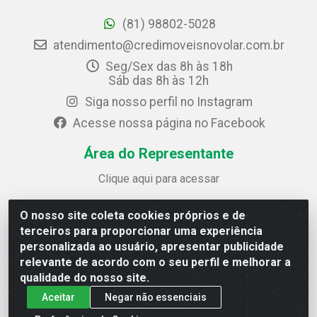
(81) 98802-5028
atendimento@credimoveisnovolar.com.br
Seg/Sex das 8h às 18h
Sáb das 8h às 12h
Siga nosso perfil no Instagram
Acesse nossa página no Facebook
Área do Representante
Clique aqui para acessar
O nosso site coleta cookies próprios e de
Credimóveis Novolar Ltda
terceiros para proporcionar uma experiência
Rua José Alves Bezerra, 430 - Prazeres - Jaboatão dos
personalizada ao usuário, apresentar publicidade
Guararapes / PE - CEP 54.325-610
relevante de acordo com o seu perfil e melhorar a
CNPJ: 09.930.165/0013-70
qualidade do nosso site.
Aceitar
Negar não essenciais